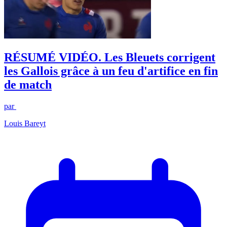
RÉSUMÉ VIDÉO. Les Bleuets corrigent
les Gallois grâce à un feu d'artifice en fin
de match
par
Louis Bareyt