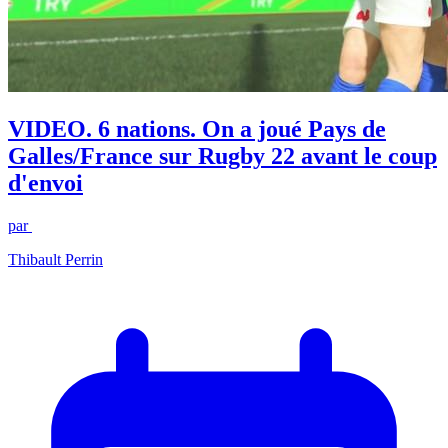
VIDEO. 6 nations. On a joué Pays de
Galles/France sur Rugby 22 avant le coup
d'envoi
par
Thibault Perrin