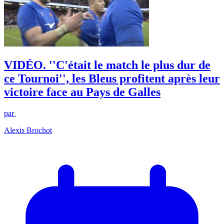
VIDÉO. ''C'était le match le plus dur de
ce Tournoi'', les Bleus profitent après leur
victoire face au Pays de Galles
par
Alexis Brochot