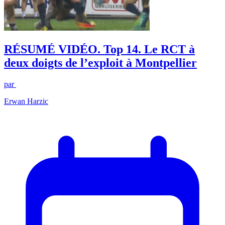
RÉSUMÉ VIDÉO. Top 14. Le RCT à
deux doigts de l’exploit à Montpellier
par
Erwan Harzic