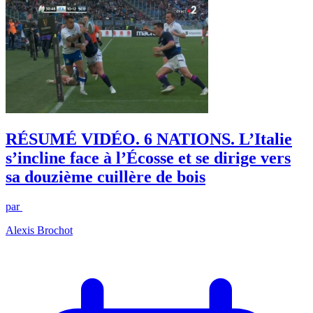
RÉSUMÉ VIDÉO. 6 NATIONS. L’Italie
s’incline face à l’Écosse et se dirige vers
sa douzième cuillère de bois
par
Alexis Brochot