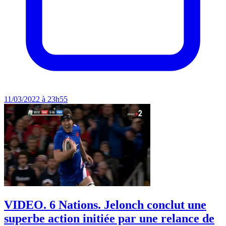
11/03/2022 à 23h55
VIDEO. 6 Nations. Jelonch conclut une
superbe action initiée par une relance de