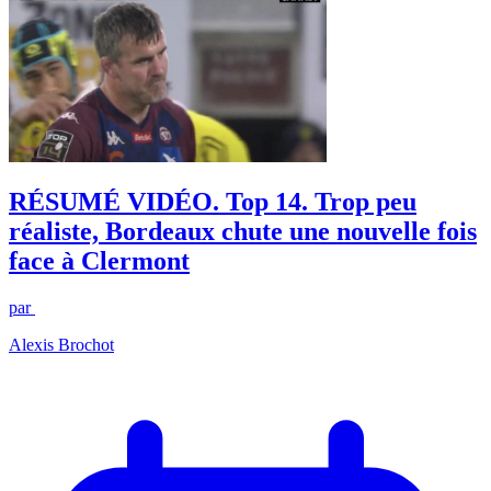
RÉSUMÉ VIDÉO. Top 14. Trop peu
réaliste, Bordeaux chute une nouvelle fois
face à Clermont
par
Alexis Brochot