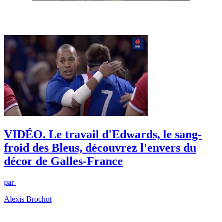
VIDÉO. Le travail d'Edwards, le sang-
froid des Bleus, découvrez l'envers du
décor de Galles-France
par
Alexis Brochot