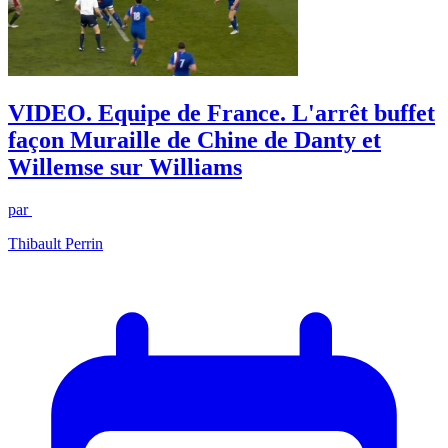
VIDEO. Equipe de France. L'arrêt buffet
façon Muraille de Chine de Danty et
Willemse sur Williams
par
Thibault Perrin