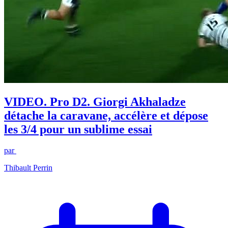
VIDEO. Pro D2. Giorgi Akhaladze
détache la caravane, accélère et dépose
les 3/4 pour un sublime essai
par
Thibault Perrin