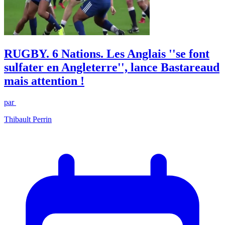
RUGBY. 6 Nations. Les Anglais ''se font
sulfater en Angleterre'', lance Bastareaud
mais attention !
par
Thibault Perrin