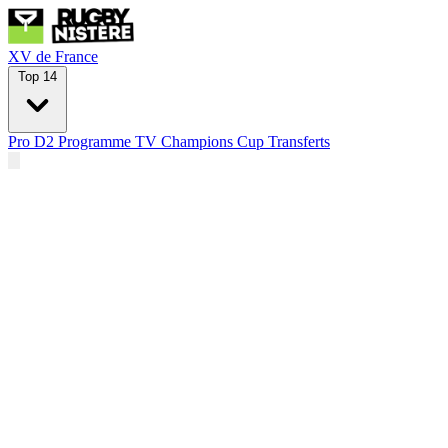
XV de France
Top 14
Pro D2
Programme TV
Champions Cup
Transferts