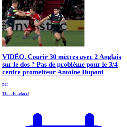
VIDÉO. Courir 30 mètres avec 2 Anglais
sur le dos ? Pas de problème pour le 3/4
centre prometteur Antoine Dupont
par
Theo Fondacci