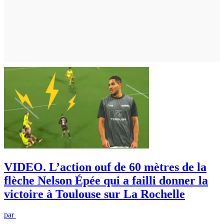
VIDEO. L’action ouf de 60 mètres de la
flèche Nelson Épée qui a failli donner la
victoire à Toulouse sur La Rochelle
par