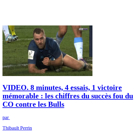
VIDEO. 8 minutes, 4 essais, 1 victoire
mémorable : les chiffres du succès fou du
CO contre les Bulls
par
Thibault Perrin