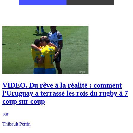
VIDEO. Du rêve à la réalité : comment
l'Uruguay a terrassé les rois du rugby à 7
coup sur coup
par
Thibault Perrin