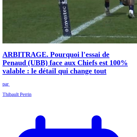
ARBITRAGE. Pourquoi l'essai de
Penaud (UBB) face aux Chiefs est 100%
valable : le détail qui change tout
par
Thibault Perrin