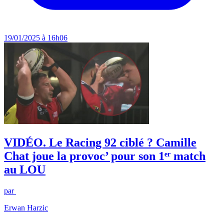
19/01/2025 à 16h06
VIDÉO. Le Racing 92 ciblé ? Camille
Chat joue la provoc’ pour son 1ᵉʳ match
au LOU
par
Erwan Harzic