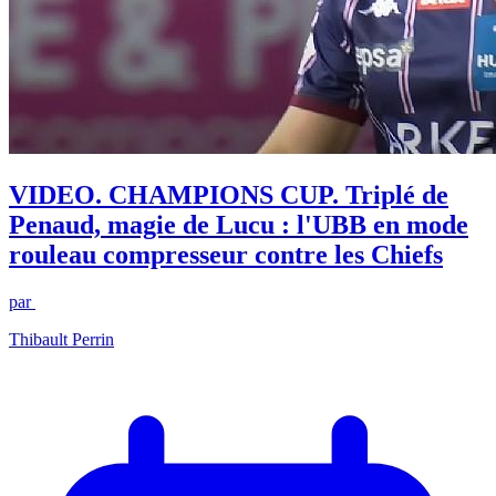
VIDEO. CHAMPIONS CUP. Triplé de
Penaud, magie de Lucu : l'UBB en mode
rouleau compresseur contre les Chiefs
par
Thibault Perrin