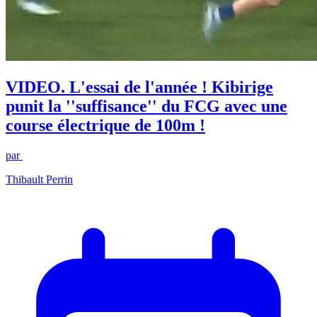
VIDEO. L'essai de l'année ! Kibirige
punit la ''suffisance'' du FCG avec une
course électrique de 100m !
par
Thibault Perrin