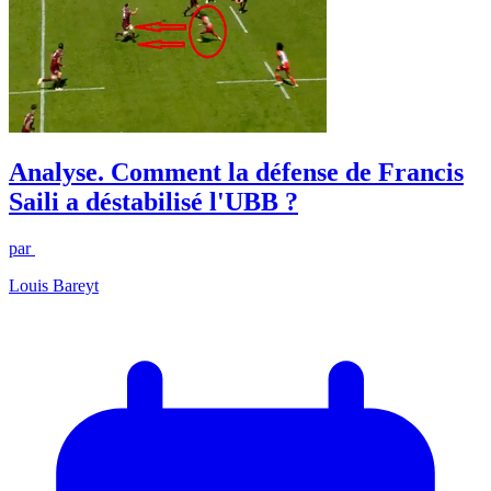
Analyse. Comment la défense de Francis
Saili a déstabilisé l'UBB ?
par
Louis Bareyt