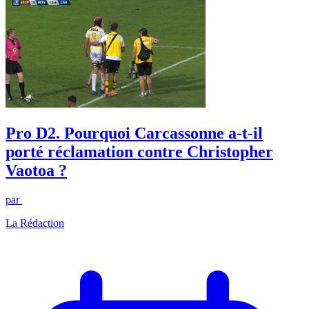
Pro D2. Pourquoi Carcassonne a-t-il
porté réclamation contre Christopher
Vaotoa ?
par
La Rédaction