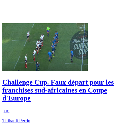
Challenge Cup. Faux départ pour les
franchises sud-africaines en Coupe
d'Europe
par
Thibault Perrin