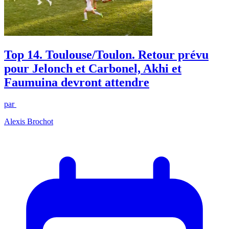
Top 14. Toulouse/Toulon. Retour prévu
pour Jelonch et Carbonel, Akhi et
Faumuina devront attendre
par
Alexis Brochot