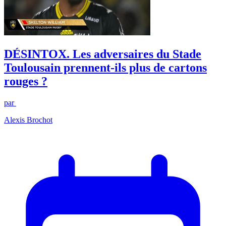
DÉSINTOX. Les adversaires du Stade
Toulousain prennent-ils plus de cartons
rouges ?
par
Alexis Brochot