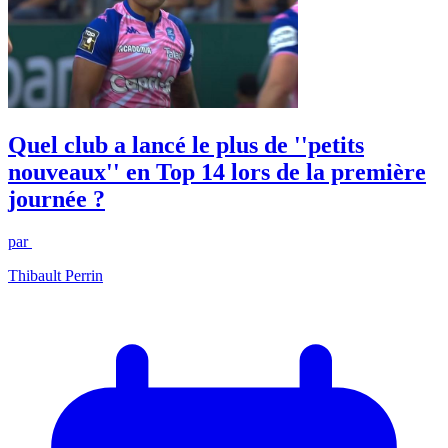
Quel club a lancé le plus de ''petits
nouveaux'' en Top 14 lors de la première
journée ?
par
Thibault Perrin