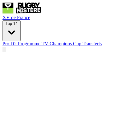
XV de France
Top 14
Pro D2
Programme TV
Champions Cup
Transferts