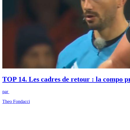
TOP 14. Les cadres de retour : la compo p
par
Theo Fondacci