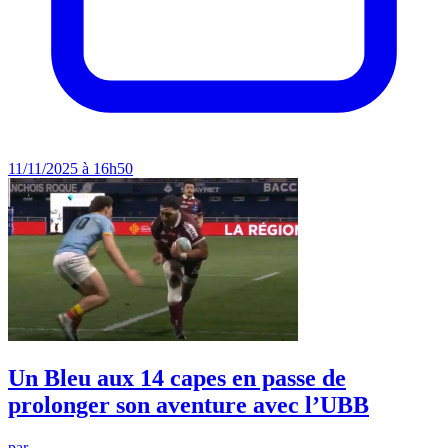
11/11/2025 à 16h50
Un Bleu aux 14 capes en passe de
prolonger son aventure avec l’UBB
par