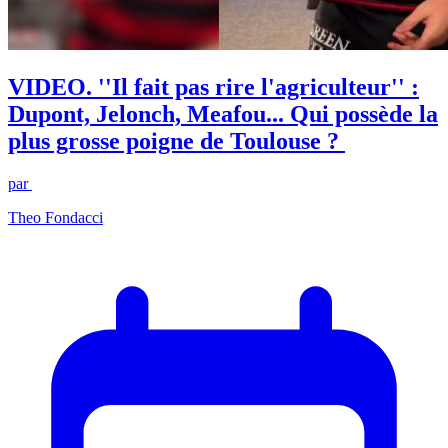
VIDEO. ''Il fait pas rire l'agriculteur'' :
Dupont, Jelonch, Meafou... Qui possède la
plus grosse poigne de Toulouse ?
par
Theo Fondacci