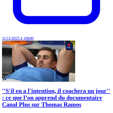
11/11/2025 à 18h00
''S'il en a l'intention, il coachera un jour''
: ce que l’on apprend du documentaire
Canal Plus sur Thomas Ramos