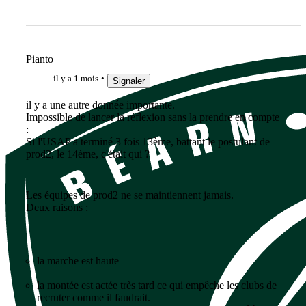
Pianto
il y a 1 mois
Signaler
il y a une autre donnée importante.
Impossible de lancer la réflexion sans la prendre en compte
:
Si l'USAP a terminé 3 fois 13ème, battant le postulant de
prod2, le 14ème, c'était qui ?
Les équipes de prod2 ne se maintiennent jamais.
Deux raisons :
la marche est haute
la montée est actée très tard ce qui empêche les clubs de
recruter comme il faudrait.