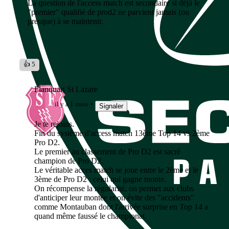
La question de l'access match est secondaire si déjà le
"premier" qualifié de prod2 ne parvient jamais (ou
presque) à se maintenir.
👍 5
Flanquart St Lazare
il y a 1 mois
Signaler
Je te rejoins.
Fin du système d'access match 13ème Top 14 vs 2ème
Pro D2.
Le premier au classement de Pro D2 est sacré
champion de Pro D2.
Le véritable acces match se joue entre le 2ème et le
3ème de Pro D2 : celui qui gagne monte.
On récompense la régularité, on permet aux clubs
d'anticiper leur montée et on évite des "accidents"
comme Montauban dont l'arrivée surprise en Top 14 a
quand même faussé le championat.