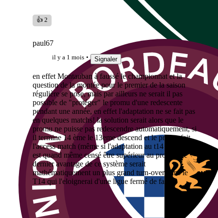
👍 2
paul67
il y a 1 mois
Signaler
en effet Montauban à faussé le championnat et la
question de la montée pour le premier de la saison
régulière se pose, mais par ailleurs ne serait il pas
possible de "protéger" le promu d'une redescente
pendant une année, en effet l'adaptation ne se fait pas
en quelques matchs! la solution serait alors que le
promu ne puisse pas redescendre automatiquement, si
il termine 14 ème le 13eme descend et le promu fait
l'access match (même si l'adaptation au t14 est rude il
est quand même censé être supérieur au pro d2). le
dernier avantage de ce système serait
mathématiquement un plus grand turn-over dans le
T14 qui l'eloignerai d'une ligue fermé de fait .