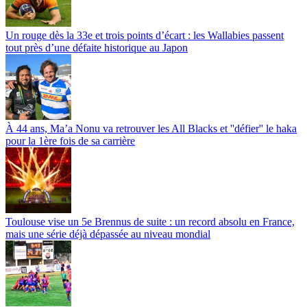
Un rouge dès la 33e et trois points d’écart : les Wallabies passent
tout près d’une défaite historique au Japon
À 44 ans, Ma’a Nonu va retrouver les All Blacks et ''défier'' le haka
pour la 1ère fois de sa carrière
Toulouse vise un 5e Brennus de suite : un record absolu en France,
mais une série déjà dépassée au niveau mondial