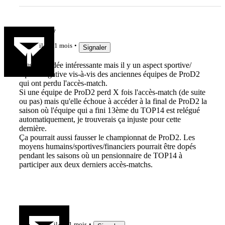
GoReyBoy
il y a 1 mois
Signaler
C'est une idée intéressante mais il y un aspect sportive/
équité négative vis-à-vis des anciennes équipes de ProD2
qui ont perdu l'accès-match.
Si une équipe de ProD2 perd X fois l'accès-match (de suite
ou pas) mais qu'elle échoue à accéder à la final de ProD2 la
saison où l'équipe qui a fini 13ème du TOP14 est relégué
automatiquement, je trouverais ça injuste pour cette
dernière.
Ça pourrait aussi fausser le championnat de ProD2. Les
moyens humains/sportives/financiers pourrait être dopés
pendant les saisons où un pensionnaire de TOP14 à
participer aux deux derniers accès-matchs.
Yonolan
il y a 1 mois