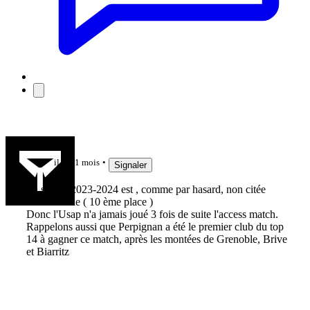
Fafane 66
il y a 1 mois
Signaler
La saison 2023-2024 est , comme par hasard, non citée
dans l'article ( 10 ème place )
Donc l'Usap n'a jamais joué 3 fois de suite l'access match.
Rappelons aussi que Perpignan a été le premier club du top
14 à gagner ce match, après les montées de Grenoble, Brive
et Biarritz