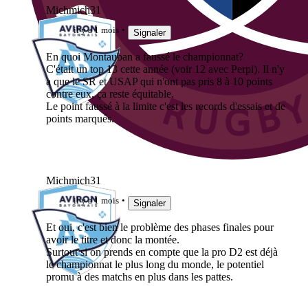
Michmich31
il y a 1 mois
Signaler
En quoi Montauban a faussé le championnat?
C'était un top 13 cette année (voir 12 avec Perpi). Il n'y
a que le SR et USAP qui n'ont pas pris 8 à 10 points
contre eux, ça reste équitable.
Le point faussé à la limite c'est les records d'essais et de
points marqués.
Michmich31
il y a 1 mois
Signaler
Et oui, c'est bien le problème des phases finales pour
avoir le titre et donc la montée.
Surtout si on prends en compte que la pro D2 est déjà
le championnat le plus long du monde, le potentiel
promu à des matchs en plus dans les pattes.