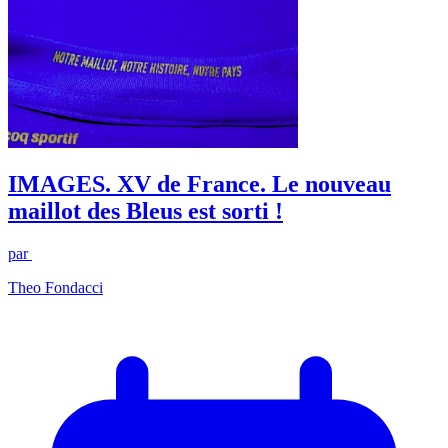
IMAGES. XV de France. Le nouveau
maillot des Bleus est sorti !
par
Theo Fondacci