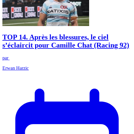
TOP 14. Après les blessures, le ciel
s’éclaircit pour Camille Chat (Racing 92)
par
Erwan Harzic