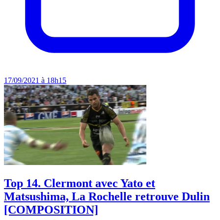
17/09/2021 à 18h15
Top 14. Clermont avec Yato et
Matsushima, La Rochelle retrouve Dulin
[COMPOSITION]