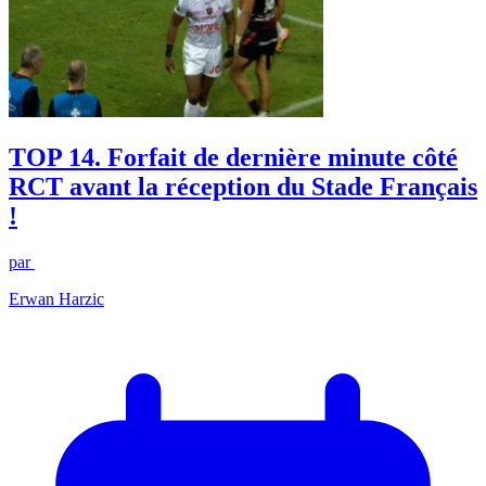
TOP 14. Forfait de dernière minute côté
RCT avant la réception du Stade Français
!
par
Erwan Harzic