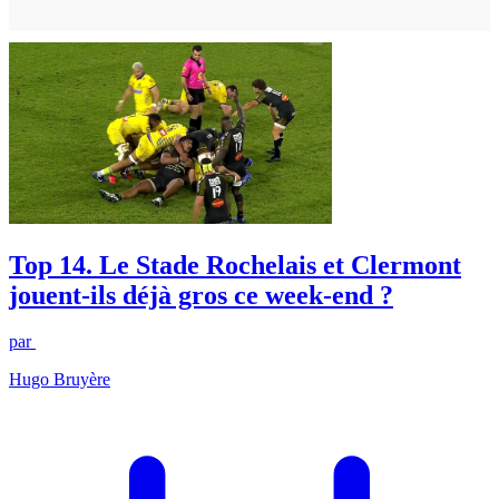
Top 14. Le Stade Rochelais et Clermont
jouent-ils déjà gros ce week-end ?
par
Hugo Bruyère