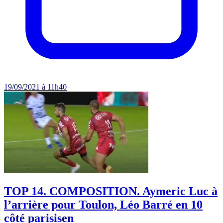
19/09/2021 à 11h40
TOP 14. COMPOSITION. Aymeric Luc à
l’arrière pour Toulon, Léo Barré en 10
côté parisisen