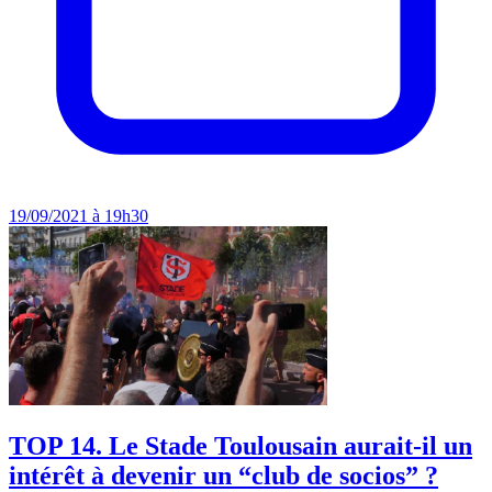
19/09/2021 à 19h30
TOP 14. Le Stade Toulousain aurait-il un
intérêt à devenir un “club de socios” ?