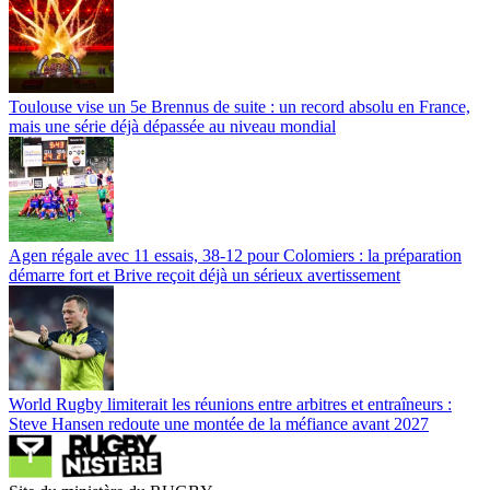
Toulouse vise un 5e Brennus de suite : un record absolu en France,
mais une série déjà dépassée au niveau mondial
Agen régale avec 11 essais, 38-12 pour Colomiers : la préparation
démarre fort et Brive reçoit déjà un sérieux avertissement
World Rugby limiterait les réunions entre arbitres et entraîneurs :
Steve Hansen redoute une montée de la méfiance avant 2027