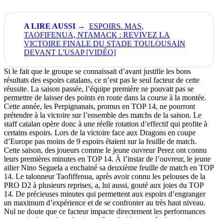
ESPOIRS. MAS,
TAOFIFENUA, NTAMACK : REVIVEZ LA
VICTOIRE FINALE DU STADE TOULOUSAIN
DEVANT L'USAP [VIDÉO]
Si le fait que le groupe se connaissait d’avant justifie les bons
résultats des espoirs catalans, ce n’est pas le seul facteur de cette
réussite. La saison passée, l’équipe première ne pouvait pas se
permettre de laisser des points en route dans la course à la montée.
Cette année, les Perpignanais, promus en TOP 14, ne pourront
prétendre à la victoire sur l’ensemble des matchs de la saison. Le
staff catalan opère donc à une réelle rotation d’effectif qui profite à
certains espoirs. Lors de la victoire face aux Dragons en coupe
d’Europe pas moins de 9 espoirs étaient sur la feuille de match.
Cette saison, des joueurs comme le jeune ouvreur Perez ont connu
leurs premières minutes en TOP 14. À l’instar de l’ouvreur, le jeune
ailier Nino Seguela a enchainé sa deuxième feuille de match en TOP
14. Le talonneur Taofiffenua, après avoir connu les pelouses de la
PRO D2 à plusieurs reprises, a, lui aussi, gouté aux joies du TOP
14. De précieuses minutes qui permettent aux espoirs d’engranger
un maximum d’expérience et de se confronter au très haut niveau.
Nul ne doute que ce facteur impacte directement les performances