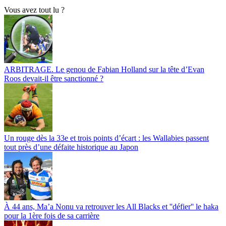
Vous avez tout lu ?
ARBITRAGE. Le genou de Fabian Holland sur la tête d’Evan
Roos devait-il être sanctionné ?
Un rouge dès la 33e et trois points d’écart : les Wallabies passent
tout près d’une défaite historique au Japon
À 44 ans, Ma’a Nonu va retrouver les All Blacks et ''défier'' le haka
pour la 1ère fois de sa carrière