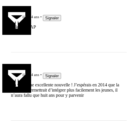
Jak3192
il y a 4 ans
Signaler
Allez l'USAP
Yann Béli
il y a 4 ans
Signaler
En voilà une excellente nouvelle ! J’espérais en 2014 que la
descente permettrait d’intégrer plus facilement les jeunes, il
n’aura fallu que huit ans pour y parvenir