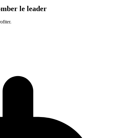
omber le leader
fiter.