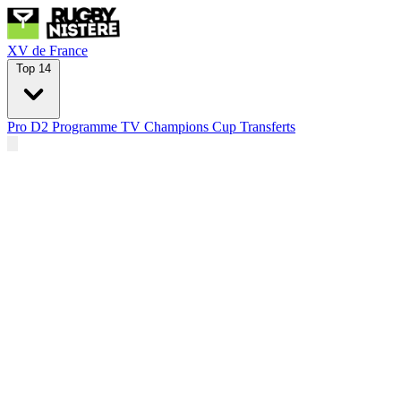
XV de France
Top 14
Pro D2
Programme TV
Champions Cup
Transferts