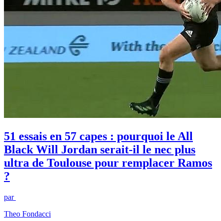
51 essais en 57 capes : pourquoi le All
Black Will Jordan serait-il le nec plus
ultra de Toulouse pour remplacer Ramos
?
par
Theo Fondacci