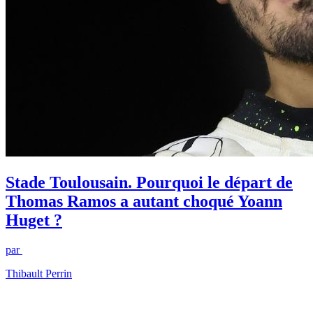
Stade Toulousain. Pourquoi le départ de
Thomas Ramos a autant choqué Yoann
Huget ?
par
Thibault Perrin