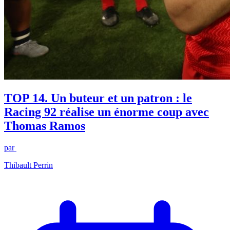
TOP 14. Un buteur et un patron : le
Racing 92 réalise un énorme coup avec
Thomas Ramos
par
Thibault Perrin