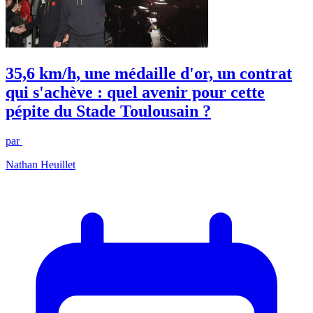
35,6 km/h, une médaille d'or, un contrat
qui s'achève : quel avenir pour cette
pépite du Stade Toulousain ?
par
Nathan Heuillet