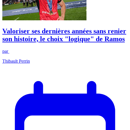
Valoriser ses dernières années sans renier
son histoire, le choix "logique" de Ramos
par
Thibault Perrin