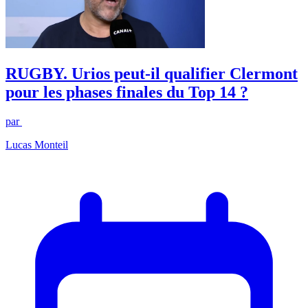
RUGBY. Urios peut-il qualifier Clermont
pour les phases finales du Top 14 ?
par
Lucas Monteil