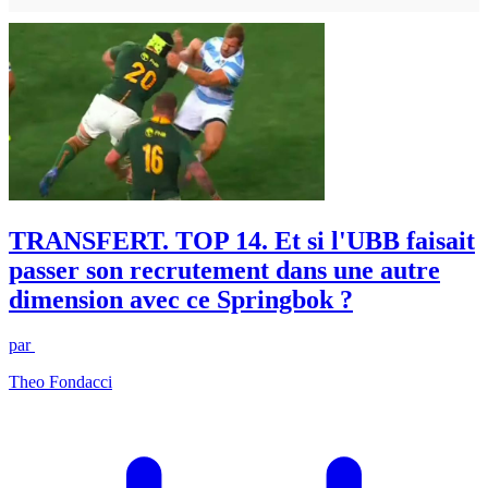
TRANSFERT. TOP 14. Et si l'UBB faisait
passer son recrutement dans une autre
dimension avec ce Springbok ?
par
Theo Fondacci