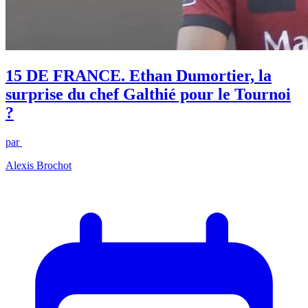
15 DE FRANCE. Ethan Dumortier, la
surprise du chef Galthié pour le Tournoi
?
par
Alexis Brochot