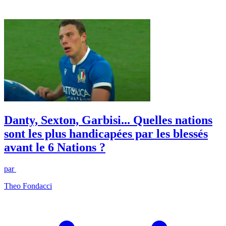
Danty, Sexton, Garbisi... Quelles nations
sont les plus handicapées par les blessés
avant le 6 Nations ?
par
Theo Fondacci