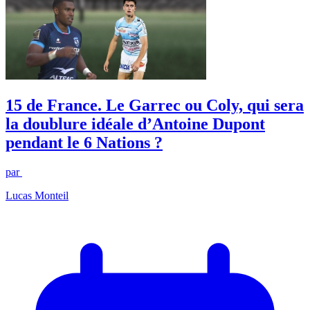
15 de France. Le Garrec ou Coly, qui sera
la doublure idéale d’Antoine Dupont
pendant le 6 Nations ?
par
Lucas Monteil