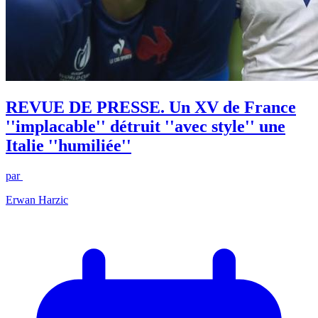
REVUE DE PRESSE. Un XV de France
''implacable'' détruit ''avec style'' une
Italie ''humiliée''
par
Erwan Harzic