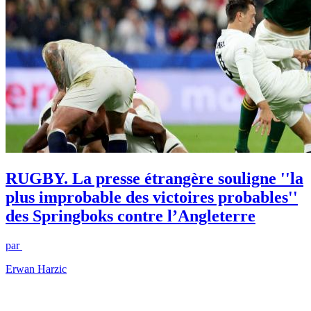
RUGBY. La presse étrangère souligne ''la
plus improbable des victoires probables''
des Springboks contre l’Angleterre
par
Erwan Harzic