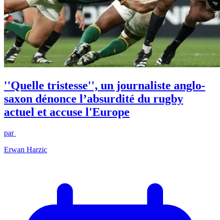
''Quelle tristesse'', un journaliste anglo-
saxon dénonce l’absurdité du rugby
actuel et accuse l'Europe
par
Erwan Harzic