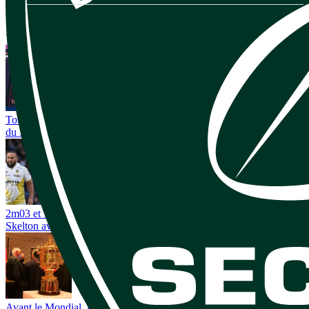
Vous avez tout lu ?
Toulouse et La Rochelle intéressés ? Toulon lorgne aussi ce talent
du XV de France
2m03 et 135 kg, cet ancien Clermontois en lice pour succéder à Will
Skelton avec les Wallabies ?
Avant le Mondial, les Bleus sous surveillance en Top 14 : la saison