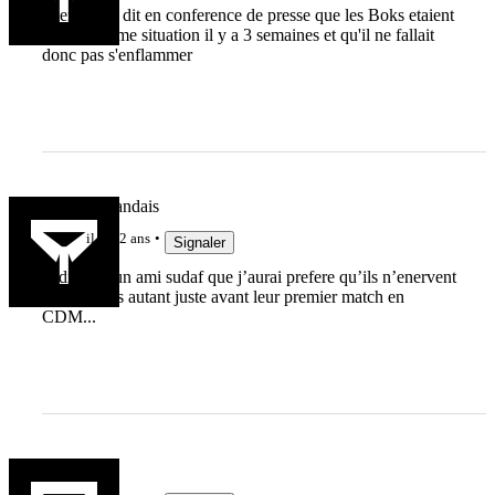
Nienaber a dit en conference de presse que les Boks etaient
dans la meme situation il y a 3 semaines et qu'il ne fallait
donc pas s'enflammer
Le Haut Landais
il y a 2 ans
Signaler
je disais a un ami sudaf que j’aurai prefere qu’ils n’enervent
pas les ABs autant juste avant leur premier match en
CDM...
valdo