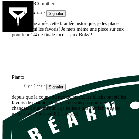
lebonbernieCGunther
il y a 2 ans
Signaler
Perso, même après cette branlée historique, je les place
encore parmi les favoris! Je mets même une pièce sur eux
pour leur 1/4 de finale face ... aux Boks!!!
Pianto
il y a 2 ans
Signaler
depuis que la coupe du monde existe, les blacks ont été les
favoris de chaque édition, je ne vois pas pourquoi ça
changerait aujourd'hui... ça ne les a pas empêchés de ne
gagner que 3 fois sur 8 (les nazes).