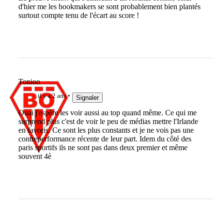
d'hier me les bookmakers se sont probablement bien plantés
surtout compte tenu de l'écart au score !
Tonioo
il y a 2 ans
Signaler
Ouai j'espère les voir aussi au top quand même. Ce qui me
surprend plus c'est de voir le peu de médias mettre l'Irlande
en favoris. Ce sont les plus constants et je ne vois pas une
contreperformance récente de leur part. Idem du côté des
paris sportifs ils ne sont pas dans deux premier et même
souvent 4è