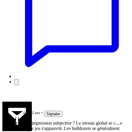
Cedulos
il y a 2 ans
Signaler
Est-ce une impression subjective ? Le niveau global se c....e
la g....e ! Le jeu s'appauvrit. Les bulldozers se généralisent