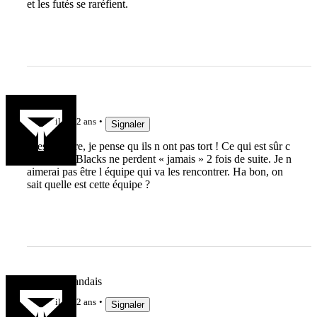
et les futés se raréfient.
Passovale
il y a 2 ans
Signaler
C est bizarre, je pense qu ils n ont pas tort ! Ce qui est sûr c
est que les Blacks ne perdent « jamais » 2 fois de suite. Je n
aimerai pas être l équipe qui va les rencontrer. Ha bon, on
sait quelle est cette équipe ?
Le Haut Landais
il y a 2 ans
Signaler