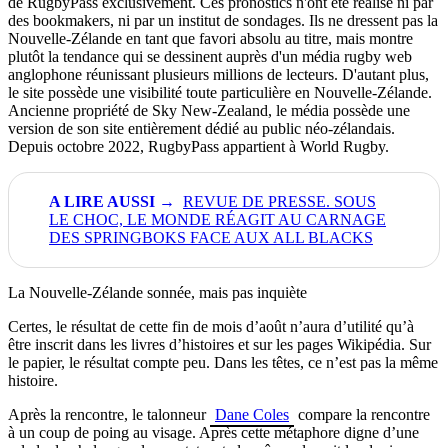
de RugbyPass exclusivement. Ces pronostics n'ont été réalisé ni par
des bookmakers, ni par un institut de sondages. Ils ne dressent pas la
Nouvelle-Zélande en tant que favori absolu au titre, mais montre
plutôt la tendance qui se dessinent auprès d'un média rugby web
anglophone réunissant plusieurs millions de lecteurs. D'autant plus,
le site possède une visibilité toute particulière en Nouvelle-Zélande.
Ancienne propriété de Sky New-Zealand, le média possède une
version de son site entièrement dédié au public néo-zélandais.
Depuis octobre 2022, RugbyPass appartient à World Rugby.
REVUE DE PRESSE. SOUS
LE CHOC, LE MONDE RÉAGIT AU CARNAGE
DES SPRINGBOKS FACE AUX ALL BLACKS
La Nouvelle-Zélande sonnée, mais pas inquiète
Certes, le résultat de cette fin de mois d’août n’aura d’utilité qu’à
être inscrit dans les livres d’histoires et sur les pages Wikipédia. Sur
le papier, le résultat compte peu. Dans les têtes, ce n’est pas la même
histoire.
Après la rencontre, le talonneur
Dane Coles
compare la rencontre
à un coup de poing au visage. Après cette métaphore digne d’une