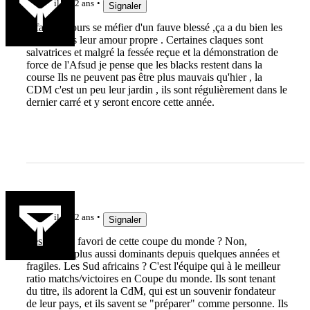
il y a 2 ans
Signaler
Il faut toujours se méfier d'un fauve blessé ,ça a du bien les
piquer dans leur amour propre . Certaines claques sont
salvatrices et malgré la fessée reçue et la démonstration de
force de l'Afsud je pense que les blacks restent dans la
course Ils ne peuvent pas être plus mauvais qu'hier , la
CDM c'est un peu leur jardin , ils sont régulièrement dans le
dernier carré et y seront encore cette année.
p.coutin
il y a 2 ans
Signaler
Les Blacks favori de cette coupe du monde ? Non,
clairement plus aussi dominants depuis quelques années et
fragiles. Les Sud africains ? C'est l'équipe qui à le meilleur
ratio matchs/victoires en Coupe du monde. Ils sont tenant
du titre, ils adorent la CdM, qui est un souvenir fondateur
de leur pays, et ils savent se "préparer" comme personne. Ils