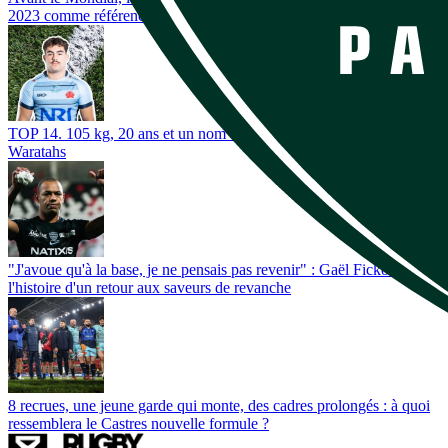
2023 comme référence ?
TOP 14. 105 kg, 20 ans et un nom bien connu : Pau pioche chez les
Waratahs
"J'avoue qu'à la base, je ne pensais pas revenir" : Gaël Fickou,
l'histoire d'un retour aux saveurs de revanche
8 recrues, une jeune garde qui monte, des cadres prolongés : à quoi
ressemblera le Castres nouvelle formule ?