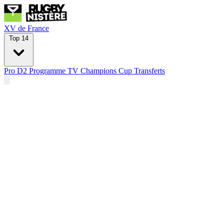
XV de France
Top 14
Pro D2
Programme TV
Champions Cup
Transferts