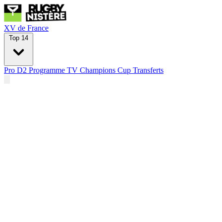
XV de France
Top 14
Pro D2
Programme TV
Champions Cup
Transferts