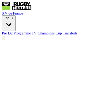
XV de France
Top 14
Pro D2
Programme TV
Champions Cup
Transferts