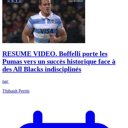
RESUME VIDEO. Boffelli porte les
Pumas vers un succès historique face à
des All Blacks indisciplinés
par
Thibault Perrin