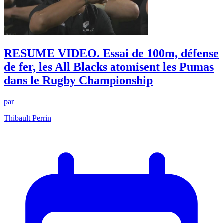
RESUME VIDEO. Essai de 100m, défense
de fer, les All Blacks atomisent les Pumas
dans le Rugby Championship
par
Thibault Perrin