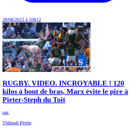
28/08/2022 à 10h12
RUGBY. VIDEO. INCROYABLE ! 120
kilos à bout de bras, Marx évite le pire à
Pieter-Steph du Toit
par
Thibault Perrin