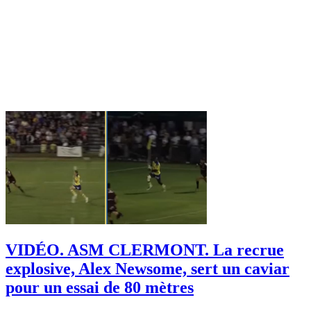
VIDÉO. ASM CLERMONT. La recrue
explosive, Alex Newsome, sert un caviar
pour un essai de 80 mètres