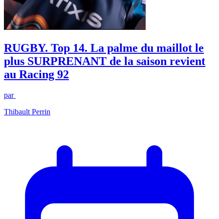
RUGBY. Top 14. La palme du maillot le
plus SURPRENANT de la saison revient
au Racing 92
par
Thibault Perrin