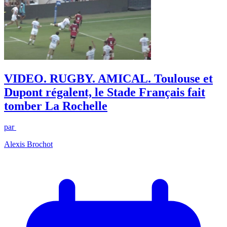
VIDEO. RUGBY. AMICAL. Toulouse et
Dupont régalent, le Stade Français fait
tomber La Rochelle
par
Alexis Brochot