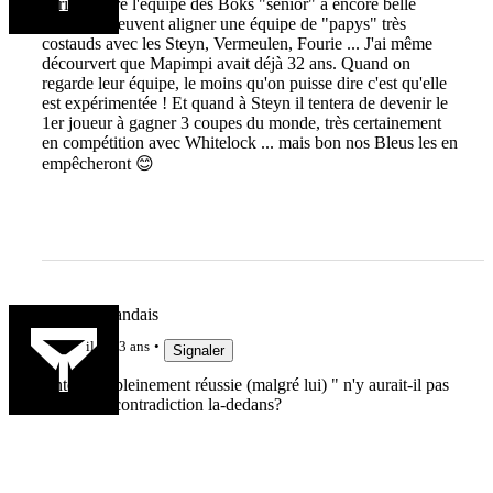
Y rien à dire l'équipe des Boks "senior" a encore belle
allure, ils peuvent aligner une équipe de "papys" très
costauds avec les Steyn, Vermeulen, Fourie ... J'ai même
décourvert que Mapimpi avait déjà 32 ans. Quand on
regarde leur équipe, le moins qu'on puisse dire c'est qu'elle
est expérimentée ! Et quand à Steyn il tentera de devenir le
1er joueur à gagner 3 coupes du monde, très certainement
en compétition avec Whitelock ... mais bon nos Bleus les en
empêcheront 😊
Le Haut Landais
il y a 3 ans
Signaler
"intention pleinement réussie (malgré lui) " n'y aurait-il pas
une chiite contradiction la-dedans?