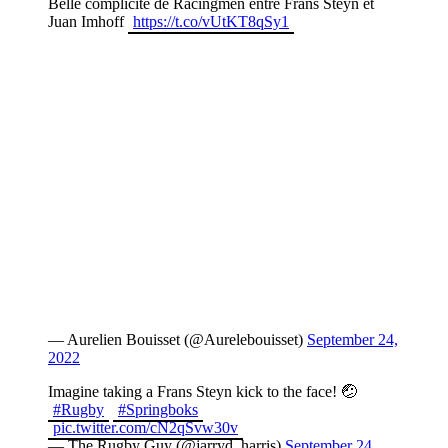
Belle complicité de Racingmen entre Frans Steyn et
Juan Imhoff
https://t.co/vUtKT8qSy1
— Aurelien Bouisset (@Aurelebouisset)
September 24,
2022
Imagine taking a Frans Steyn kick to the face! 🤕
#Rugby
#Springboks
pic.twitter.com/cN2qSvw30v
— The Rugby Guy (@jarryd_harris)
September 24,