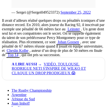
— Sergei (@Sergei049523372)
September 25, 2022
Il avait d’ailleurs réalisé quelques drops ou pénalités iconiques d’une
distance record. En 2010, alors joueur du Racing 92, il inscrivait par
exemple une pénalité de 66 mètres face au
Leinster
. Un geste dont
seul lui et ses compatriotes ont le secret. On se rappelle également
du talent de son prédécesseur Percy Montgomery pour ce type de
réalisation. Plus récemment, ce sont
Johan Goosen
, avec une
pénalité de 67 mètres réussie quand il jouait en équipe universitaire,
et
Cheslin Kolbe
, auteur d’un drop de plus de 50 mètres en finale
de
Top 14
, qui ont pris sa succession.
VIDÉO. TOULOUSE.
RODRIGUE NETI S'INSPIRE DE WILKO ET
CLAQUE UN DROP PRODIGIEUX 😱
The Rugby Championship
Argentine
Afrique du Sud
Juan Imhoff