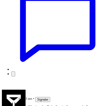
Do-go-let
il y a 3 ans
Signaler