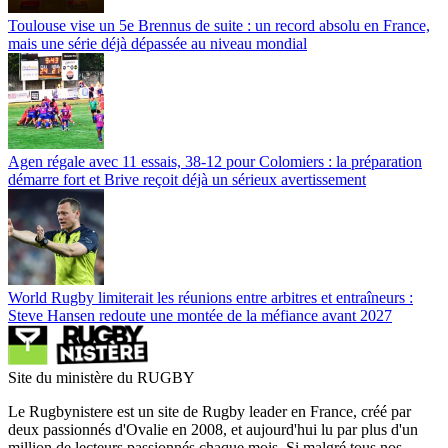
Toulouse vise un 5e Brennus de suite : un record absolu en France,
mais une série déjà dépassée au niveau mondial
Agen régale avec 11 essais, 38-12 pour Colomiers : la préparation
démarre fort et Brive reçoit déjà un sérieux avertissement
World Rugby limiterait les réunions entre arbitres et entraîneurs :
Steve Hansen redoute une montée de la méfiance avant 2027
Site du ministère du RUGBY
Le Rugbynistere est un site de Rugby leader en France, créé par
deux passionnés d'Ovalie en 2008, et aujourd'hui lu par plus d'un
million de lecteurs passionnés chaque mois. Si malgré tous nos