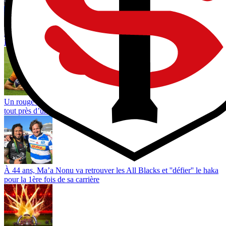
ARBITRAGE. Le genou de Fabian Holland sur la tête d’Evan
Roos devait-il être sanctionné ?
Un rouge dès la 33e et trois points d’écart : les Wallabies passent
tout près d’une défaite historique au Japon
À 44 ans, Ma’a Nonu va retrouver les All Blacks et ''défier'' le haka
pour la 1ère fois de sa carrière