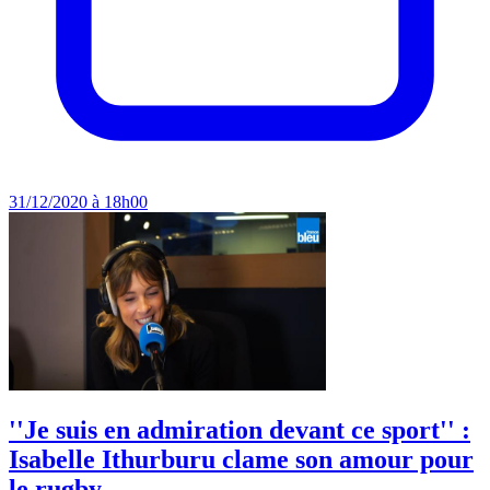
31/12/2020 à 18h00
''Je suis en admiration devant ce sport'' :
Isabelle Ithurburu clame son amour pour
le rugby