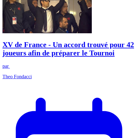
XV de France - Un accord trouvé pour 42
joueurs afin de préparer le Tournoi
par
Theo Fondacci