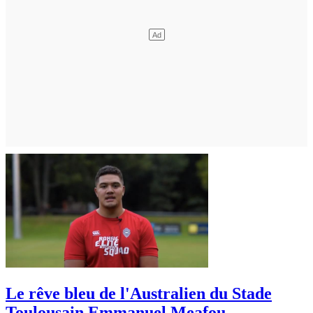
Le rêve bleu de l'Australien du Stade
Toulousain Emmanuel Meafou