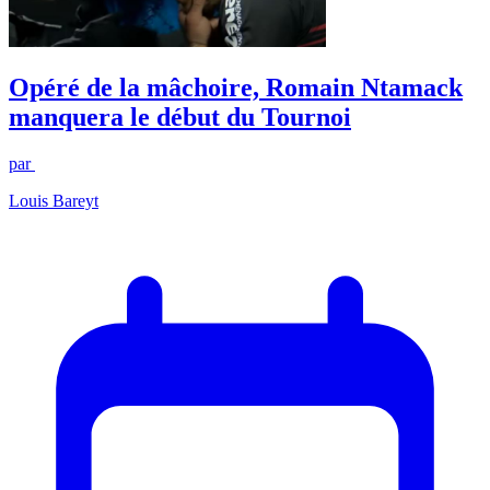
Opéré de la mâchoire, Romain Ntamack
manquera le début du Tournoi
par
Louis Bareyt