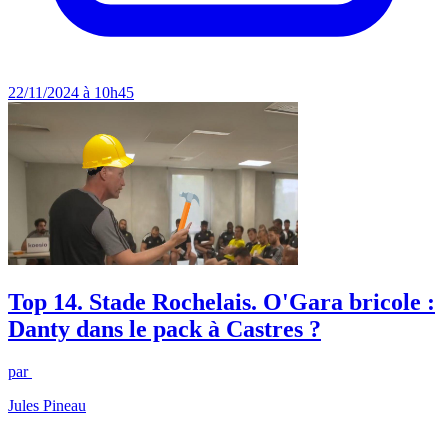
22/11/2024 à 10h45
Top 14. Stade Rochelais. O'Gara bricole :
Danty dans le pack à Castres ?
par
Jules Pineau