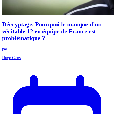
Décryptage. Pourquoi le manque d’un
véritable 12 en équipe de France est
problématique ?
par
Hugo Gens