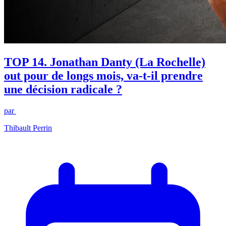
TOP 14. Jonathan Danty (La Rochelle)
out pour de longs mois, va-t-il prendre
une décision radicale ?
par
Thibault Perrin