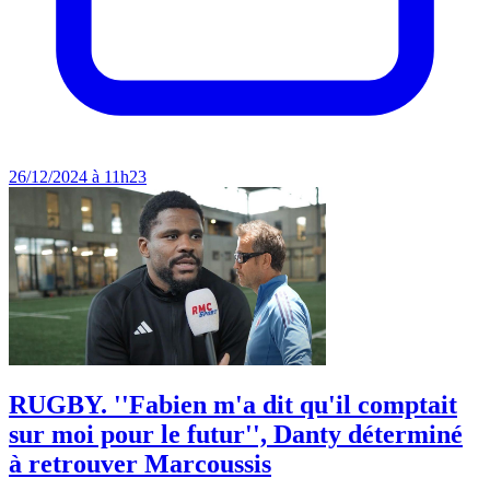
26/12/2024 à 11h23
RUGBY. ''Fabien m'a dit qu'il comptait
sur moi pour le futur'', Danty déterminé
à retrouver Marcoussis