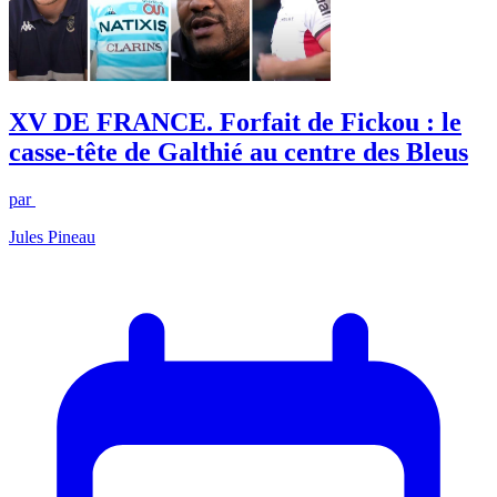
XV DE FRANCE. Forfait de Fickou : le
casse-tête de Galthié au centre des Bleus
par
Jules Pineau