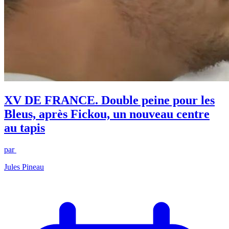
XV DE FRANCE. Double peine pour les
Bleus, après Fickou, un nouveau centre
au tapis
par
Jules Pineau