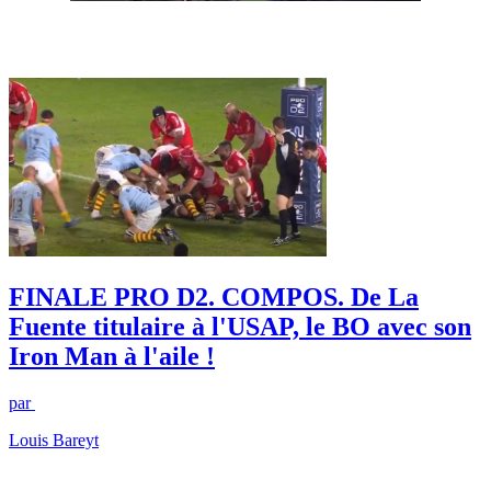
FINALE PRO D2. COMPOS. De La
Fuente titulaire à l'USAP, le BO avec son
Iron Man à l'aile !
par
Louis Bareyt