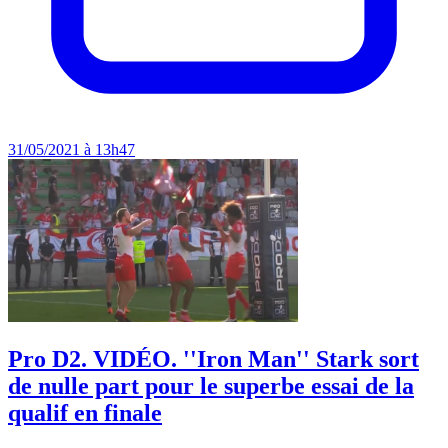
31/05/2021 à 13h47
Pro D2. VIDÉO. ''Iron Man'' Stark sort
de nulle part pour le superbe essai de la
qualif en finale