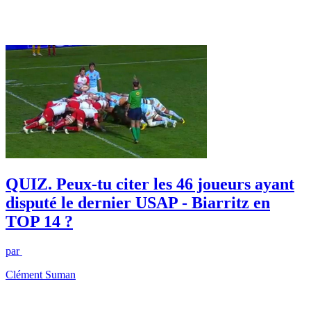
QUIZ. Peux-tu citer les 46 joueurs ayant
disputé le dernier USAP - Biarritz en
TOP 14 ?
par
Clément Suman