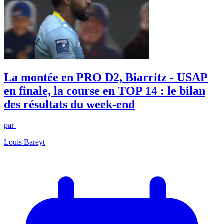
La montée en PRO D2, Biarritz - USAP
en finale, la course en TOP 14 : le bilan
des résultats du week-end
par
Louis Bareyt