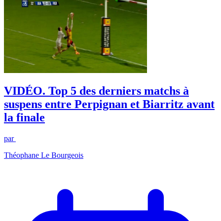
VIDÉO. Top 5 des derniers matchs à
suspens entre Perpignan et Biarritz avant
la finale
par
Théophane Le Bourgeois