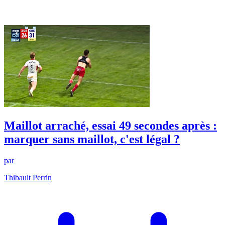
Maillot arraché, essai 49 secondes après :
marquer sans maillot, c'est légal ?
par
Thibault Perrin