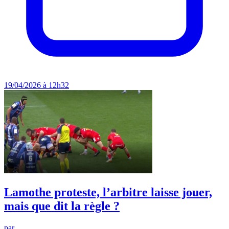
19/04/2026 à 12h32
Lamothe proteste, l’arbitre laisse jouer,
mais que dit la règle ?
par