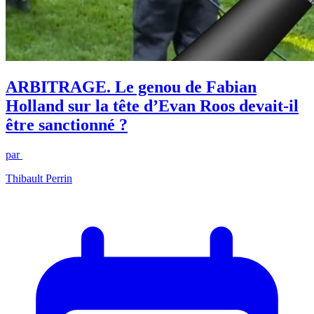
ARBITRAGE. Le genou de Fabian
Holland sur la tête d’Evan Roos devait-il
être sanctionné ?
par
Thibault Perrin