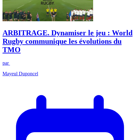
ARBITRAGE. Dynamiser le jeu : World
Rugby communique les évolutions du
TMO
par
Mayeul Duponcel