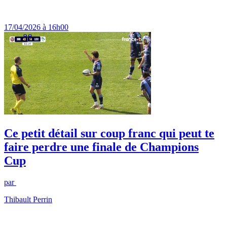
17/04/2026 à 16h00
Ce petit détail sur coup franc qui peut te
faire perdre une finale de Champions
Cup
par
Thibault Perrin