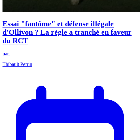
Essai "fantôme" et défense illégale
d'Ollivon ? La règle a tranché en faveur
du RCT
par
Thibault Perrin