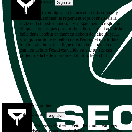
il y a 2 mois
Signaler
j'entraine deux équipes, en jeunes et en loisir.du coup
je relis fréquemment le réglement et je connaissais la
régle de la transformation. il y a également la régle qui
dit que si tu n'es pas porteur du ballon, tu peut aplatir la
balle dans l'embut en étant en dehors de l'aire de jeu...
si un joueur botte le ballon dans l'embut et que tu fais
tout le trajet hors de la ligne de touche et aplatit en
etant en dehors l'essai est valide vu sue tu n'es pas
porteur de la balle au moment du touché en but
lebonbernieCGunther
il y a 2 mois
Signaler
Je suis sûr qu'on va avoir droit à cette demande avant pas
longtemps dans des situations similaires... et 11 pts d'avance