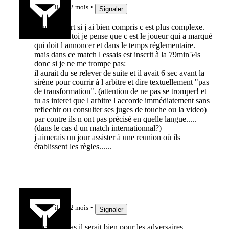
il y a 2 mois
Signaler
pour ma part si j ai bien compris c est plus complexe.
car comme toi je pense que c est le joueur qui a marqué
qui doit l annoncer et dans le temps réglementaire.
mais dans ce match l essais est inscrit à la 79min54s
donc si je ne me trompe pas:
il aurait du se relever de suite et il avait 6 sec avant la
sirène pour courrir à l arbitre et dire textuellement "pas
de transformation". (attention de ne pas se tromper! et
tu as interet que l arbitre l accorde immédiatement sans
reflechir ou consulter ses juges de touche ou la video)
par contre ils n ont pas précisé en quelle langue.....
(dans le cas d un match internationnal?)
j aimerais un jour assister à une reunion où ils
établissent les règles......
guedin81
il y a 2 mois
Signaler
Si c'est la cas il serait bien pour les adversaires