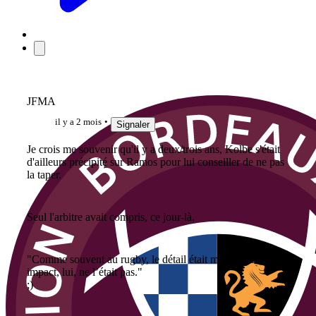
JFMA
il y a 2 mois
Signaler
Je crois me souvenir qu'il y a deux/trois ans, Kolbe s'était
d'ailleurs précipité sur Ramos pour lui conseiller de ne pas
la taper.
Seul l'arbitre avait compris, ce jour-là.
"Comme souvent au rugby, le détail était minuscule. Son
impact, lui, ne l’était pas."
;)