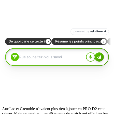
Aurillac et Grenoble n'avaient plus rien à jouer en PRO D2 cette
saison. Mais ce vendredi, les 46 acteurs du match ont offert un beau