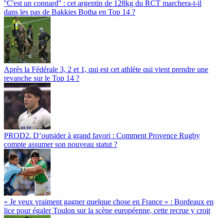
''C'est un connard'' : cet argentin de 128kg du RCT marchera-t-il
dans les pas de Bakkies Botha en Top 14 ?
Après la Fédérale 3, 2 et 1, qui est cet athlète qui vient prendre une
revanche sur le Top 14 ?
PROD2. D’outsider à grand favori : Comment Provence Rugby
compte assumer son nouveau statut ?
« Je veux vraiment gagner quelque chose en France » : Bordeaux en
lice pour égaler Toulon sur la scène européenne, cette recrue y croit