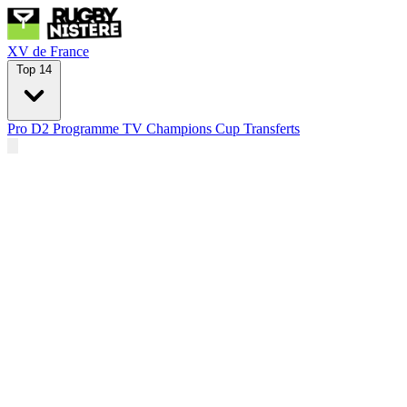
XV de France
Top 14
Pro D2
Programme TV
Champions Cup
Transferts