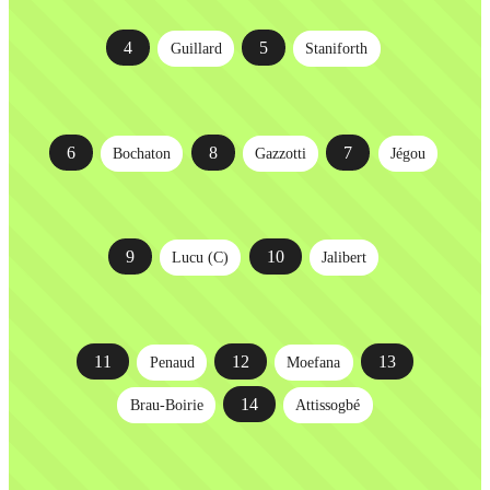
4
5
Guillard
Staniforth
6
8
7
Bochaton
Gazzotti
Jégou
9
10
Lucu (C)
Jalibert
11
12
13
Penaud
Moefana
14
Brau-Boirie
Attissogbé