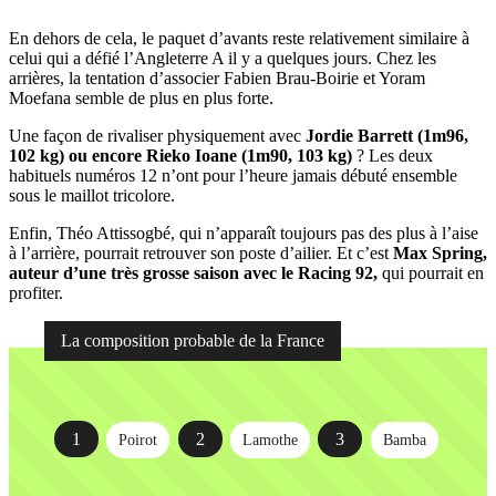
En dehors de cela, le paquet d’avants reste relativement similaire à
celui qui a défié l’Angleterre A il y a quelques jours. Chez les
arrières, la tentation d’associer Fabien Brau-Boirie et Yoram
Moefana semble de plus en plus forte.
Une façon de rivaliser physiquement avec
Jordie Barrett (1m96,
102 kg) ou encore Rieko Ioane (1m90, 103 kg)
? Les deux
habituels numéros 12 n’ont pour l’heure jamais débuté ensemble
sous le maillot tricolore.
Enfin, Théo Attissogbé, qui n’apparaît toujours pas des plus à l’aise
à l’arrière, pourrait retrouver son poste d’ailier. Et c’est
Max Spring,
auteur d’une très grosse saison avec le Racing 92,
qui pourrait en
profiter.
La composition probable de la France
1
2
3
Poirot
Lamothe
Bamba