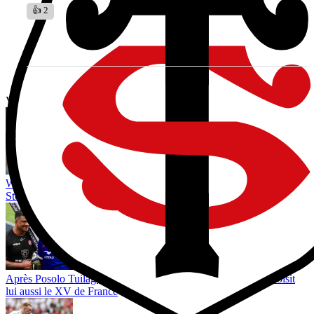
👍 2
Vous avez tout lu ?
World Rugby limiterait les réunions entre arbitres et entraîneurs :
Steve Hansen redoute une montée de la méfiance avant 2027
Après Posolo Tuilagi, Preston Tekori, le fils de Joe Tekori, choisit
lui aussi le XV de France