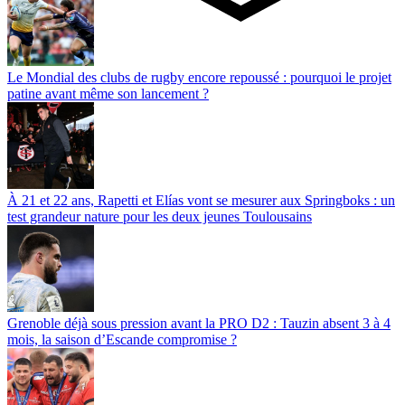
Le Mondial des clubs de rugby encore repoussé : pourquoi le projet
patine avant même son lancement ?
À 21 et 22 ans, Rapetti et Elías vont se mesurer aux Springboks : un
test grandeur nature pour les deux jeunes Toulousains
Grenoble déjà sous pression avant la PRO D2 : Tauzin absent 3 à 4
mois, la saison d’Escande compromise ?