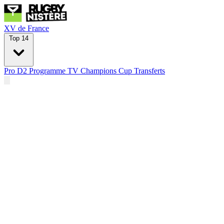
XV de France
Top 14
Pro D2
Programme TV
Champions Cup
Transferts