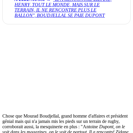
HENRY, TOUT LE MONDE, MAIS SUR LE
TERRAIN, IL NE RENCONTRE PLUS LE
BALLON'', BOUDJELLAL SE PAIE DUPONT
Chose que Mourad Boudjellal, grand homme d'affaires et président
génial mais qui n'a jamais mis les pieds sur un terrain de rugby,
corroborait aussi, la mesquinerie en plus : "Antoine
Dupont, on le
voit dans les magazines, on le voit de partout. Il a rencontré Zidane,