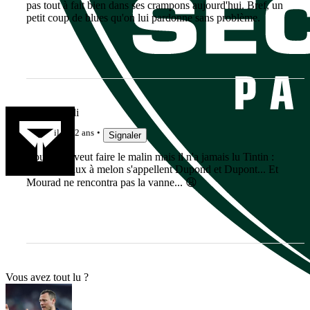
pas tout à fait bien dans ses crampons aujourd'hui. Bref, un
petit coup de blues qu'on lui pardonne sans problème.
ginobigoudi
il y a 2 ans
Signaler
Boudjellal veut faire le malin mais il n'a jamais lu Tintin :
les 2 jumeaux à melon s'appellent Dupond et Dupont... Et
Mourad ne rencontra pas la vanne... 😩
Vous avez tout lu ?