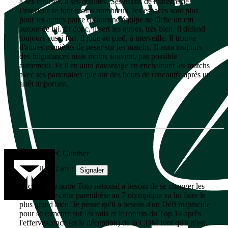
à ses courses, à ses qualités. Ses essais de ministre de
l'intérieur se font moins nombreux, les espaces sont plus
pour les autres parce qu'aucune équipe ne lâche un cm
autour de lui. Et donc, il sert les autres, très bien. Il défend
toujours aussi fort, il joue au pied, à merveille. Il trouve
d'autres manières de peser sur les matchs. Il aura toujours
des fulgurances mais moins souvent, pas possible
autrement. Et il en aura davantage en enchainant les matchs
avec ses partenaires que sur des bouts de rencontre après un
arrêt important.
lebonbernieCGunther
il y a 2 ans
Signaler
Je crois que notre Toto national a besoin de se changer les
idées et que cette parenthèse au 7 olympique va lui faire le
plus grand bien. Je pense qu'il a besoin d'un Défi majuscule
pour se remettre sur les rails et le ronron du Top 14 après
l'effervescence (et la déception) de la CDM font qu'il n'est