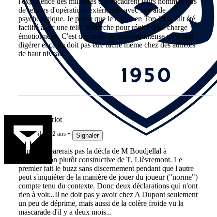
l'expérience des militaires qui encadrent leurs hommes lors
de retours d'opérations extérieures avec une aide
psychologique. Je pense que le retour en Top 14 aurait été
facilité avec une telle démarche pour régler cette charge
émotionnelle. C'est des mois de pression intense qu'il faut
digérer et çà ne doit pas être facile même chez des athlètes
de haut niveau.
Sweet Charlot
il y a 2 ans
Signaler
Je ne comparerais pas la décla de M Boudjellal à
l'observation plutôt constructive de T. Lièvremont. Le
premier fait le buzz sans discernement pendant que l'autre
peut s'inquiéter de la manière de jouer du joueur ("norme")
compte tenu du contexte. Donc deux déclarations qui n'ont
rien à voir...Il ne doit pas y avoir chez A Dupont seulement
un peu de déprime, mais aussi de la colère froide vu la
mascarade d'il y a deux mois...