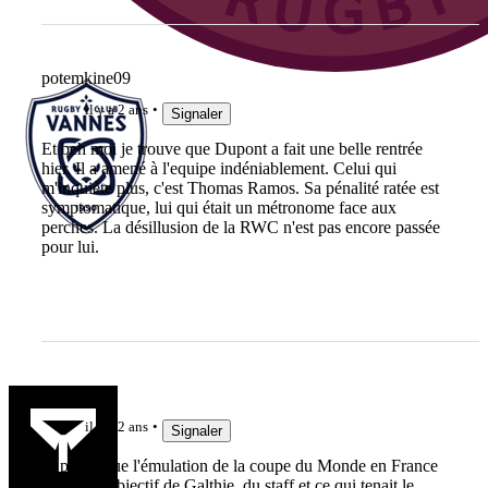
potemkine09
il y a 2 ans
Signaler
Et beh moi je trouve que Dupont a fait une belle rentrée
hier. Il a amené à l'equipe indéniablement. Celui qui
m'inquiète plus, c'est Thomas Ramos. Sa pénalité ratée est
symptomatique, lui qui était un métronome face aux
perches. La désillusion de la RWC n'est pas encore passée
pour lui.
Hooper
il y a 2 ans
Signaler
Je pense que l'émulation de la coupe du Monde en France
qui était l'objectif de Galthie, du staff et ce qui tenait le