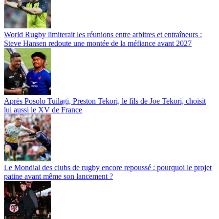
World Rugby limiterait les réunions entre arbitres et entraîneurs :
Steve Hansen redoute une montée de la méfiance avant 2027
Après Posolo Tuilagi, Preston Tekori, le fils de Joe Tekori, choisit
lui aussi le XV de France
Le Mondial des clubs de rugby encore repoussé : pourquoi le projet
patine avant même son lancement ?