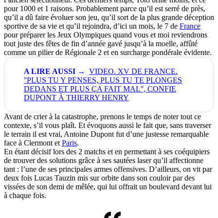
pour 1000 et 1 raisons. Probablement parce qu’il est serré de près,
qu’il a dû faire évoluer son jeu, qu’il sort de la plus grande déception
sportive de sa vie et qu’il rejoindra, d’ici un mois, le 7 de
France
pour préparer les Jeux Olympiques quand vous et moi reviendrons
tout juste des fêtes de fin d’année gavé jusqu’à la moelle, affûté
comme un pilier de Régionale 2 et en surcharge pondérale évidente.
VIDEO. XV DE FRANCE.
''PLUS TU Y PENSES, PLUS TU TE PLONGES
DEDANS ET PLUS ÇA FAIT MAL'', CONFIE
DUPONT À THIERRY HENRY
Avant de crier à la catastrophe, prenons le temps de noter tout ce
contexte, s’il vous plaît. Et évoquons aussi le fait que, sans traverser
le terrain il est vrai, Antoine Dupont fut d’une justesse remarquable
face à Clermont et
Paris
.
En étant décisif lors des 2 matchs et en permettant à ses coéquipiers
de trouver des solutions grâce à ses sautées laser qu’il affectionne
tant : l’une de ses principales armes offensives. D’ailleurs, on vit par
deux fois Lucas Tauzin mis sur orbite dans son couloir par des
vissées de son demi de mêlée, qui lui offrait un boulevard devant lui
à chaque fois.