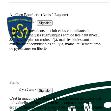
Aurélien Boucherie (Amis à Laporte)
il y a 2 ans
Signaler
Entre les ex-présidents de club et les con-sultants de
Canal+, les analyses rugbystiques sont de très haut niveau.
Je le savais plus ou moins déjà, mais les idoles sont
extrêmement combustibles et il y a, malheureusement, trop
de pyromanes en liberté...
Pianto
il y a 2 ans
Signaler
C'est la rançon de la gloire. Il a fait tellement de différences
individuelles qu'on en attend beaucoup à chaque match. Il
est aussi analysé, scruté, copié et les défenses se sont adapté