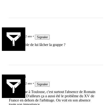
Passovale
il y a 2 ans
Signaler
Est il possible de lui lâcher la grappe ?
Anthony26
il y a 2 ans
Signaler
Le problème à Toulouse, c'est surtout l'absence de Romain
N'Tamack. D'ailleurs ça a aussi été le problème du XV de
France en dehors de l'arbitrage. On voit en son absence
toute son importance.