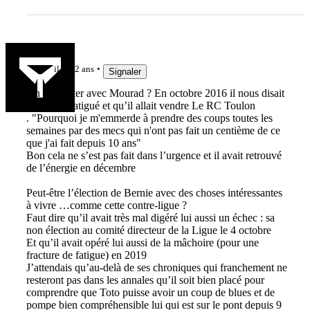
Yonolan
il y a 2 ans
Signaler
On va arrêter avec Mourad ? En octobre 2016 il nous disait
qu’il était fatigué et qu’il allait vendre Le RC Toulon
. "Pourquoi je m'emmerde à prendre des coups toutes les
semaines par des mecs qui n'ont pas fait un centième de ce
que j'ai fait depuis 10 ans"
Bon cela ne s’est pas fait dans l’urgence et il avait retrouvé
de l’énergie en décembre
Peut-être l’élection de Bernie avec des choses intéressantes
à vivre …comme cette contre-ligue ?
Faut dire qu’il avait très mal digéré lui aussi un échec : sa
non élection au comité directeur de la Ligue le 4 octobre
Et qu’il avait opéré lui aussi de la mâchoire (pour une
fracture de fatigue) en 2019
J’attendais qu’au-delà de ses chroniques qui franchement ne
resteront pas dans les annales qu’il soit bien placé pour
comprendre que Toto puisse avoir un coup de blues et de
pompe bien compréhensible lui qui est sur le pont depuis 9