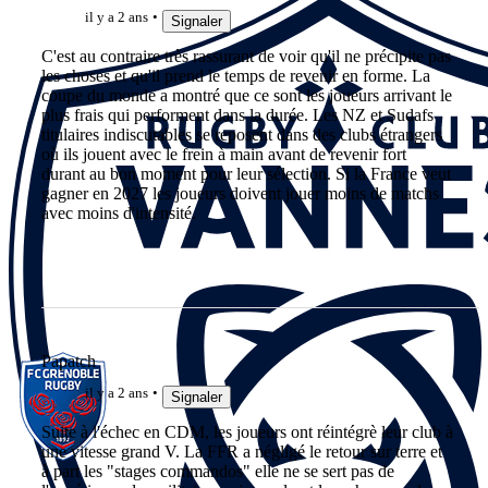
il y a 2 ans
Signaler
C'est au contraire très rassurant de voir qu'il ne précipite pas
les choses et qu'il prend le temps de revenir en forme. La
coupe du monde a montré que ce sont les joueurs arrivant le
plus frais qui performent dans la durée. Les NZ et Sudafs
titulaires indiscutables se reposent dans des clubs étrangers
où ils jouent avec le frein à main avant de revenir fort
durant au bon moment pour leur sélection. Si la France veut
gagner en 2027 les joueurs doivent jouer moins de matchs
avec moins d'intensité.
Papatch
il y a 2 ans
Signaler
Suite à l'échec en CDM, les joueurs ont réintégrè leur club à
une vitesse grand V. La FFR a négligé le retour sur terre et
à part les "stages commandos" elle ne se sert pas de