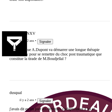
MARCFANXV
il y a 2 ans
Signaler
J'imagine que A.Dupont va démarrer une longue thérapie
chez un psy pour se remettre du choc post traumatique que
constitue la tirade de M.Boudjellal ?
dusqual
il y a 2 ans
Signaler
j'avais dit qu'un jour les défenses s'adapteraient à lui et