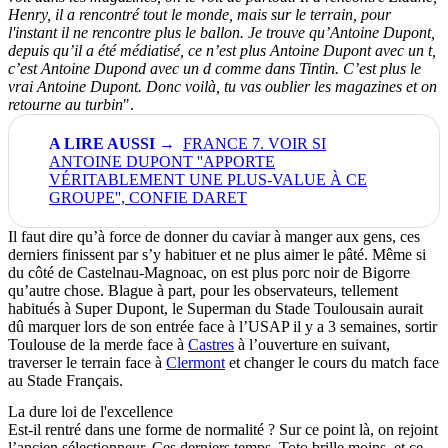
Henry, il a rencontré tout le monde, mais sur le terrain, pour
l'instant il ne rencontre plus le ballon. Je trouve qu’Antoine Dupont,
depuis qu’il a été médiatisé, ce n’est plus Antoine Dupont avec un t,
c’est Antoine Dupond avec un d comme dans Tintin. C’est plus le
vrai Antoine Dupont. Donc voilà, tu vas oublier les magazines et on
retourne au turbin
".
FRANCE 7. VOIR SI
ANTOINE DUPONT ''APPORTE
VÉRITABLEMENT UNE PLUS-VALUE À CE
GROUPE'', CONFIE DARET
Il faut dire qu’à force de donner du caviar à manger aux gens, ces
derniers finissent par s’y habituer et ne plus aimer le pâté. Même si
du côté de Castelnau-Magnoac, on est plus porc noir de Bigorre
qu’autre chose. Blague à part, pour les observateurs, tellement
habitués à Super Dupont, le Superman du Stade Toulousain aurait
dû marquer lors de son entrée face à l’USAP il y a 3 semaines, sortir
Toulouse de la merde face à
Castres
à l’ouverture en suivant,
traverser le terrain face à
Clermont
et changer le cours du match face
au Stade Français.
La dure loi de l'excellence
Est-il rentré dans une forme de normalité ? Sur ce point là, on rejoint
l’ancien sélectionneur. Ces derniers temps, Toto brille moins, et ce