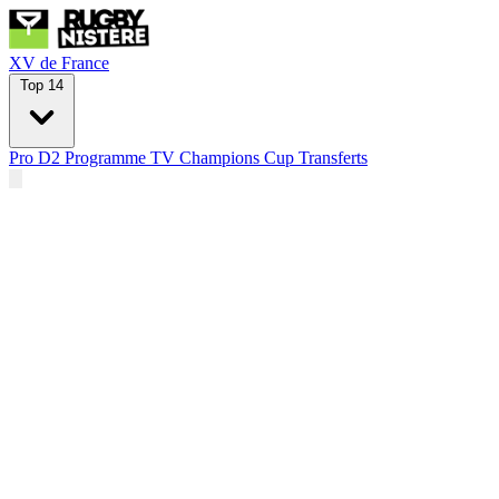
XV de France
Top 14
Pro D2
Programme TV
Champions Cup
Transferts