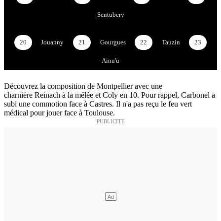
Sentubery
20
Jouanny
21
Gourgues
22
Tauzin
23
Ainu'u
Découvrez la composition de Montpellier avec une
charnière Reinach à la mêlée et Coly en 10. Pour rappel, Carbonel a
subi une commotion face à Castres. Il n'a pas reçu le feu vert
médical pour jouer face à Toulouse.