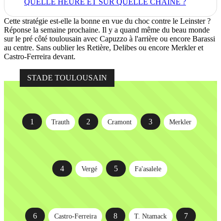
QUELLE HEURE ET SUR QUELLE CHAÎNE ?
Cette stratégie est-elle la bonne en vue du choc contre le Leinster ?
Réponse la semaine prochaine. Il y a quand même du beau monde
sur le pré côté toulousain avec Capuzzo à l'arrière ou encore Barassi
au centre. Sans oublier les Retière, Delibes ou encore Merkler et
Castro-
Ferreira devant.
STADE TOULOUSAIN
1
2
3
Trauth
Cramont
Merkler
4
5
Vergé
Fa'asalele
6
8
7
Castro-Ferreira
T. Ntamack