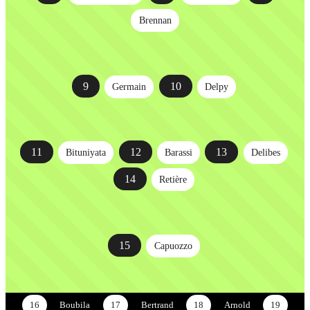
Brennan
9
10
Germain
Delpy
11
12
13
Bituniyata
Barassi
Delibes
14
Retière
15
Capuozzo
16
Boubila
17
Bertrand
18
Arnold
19