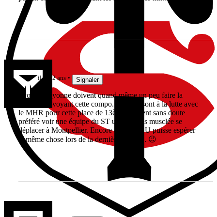
DAV!D
il y a 2 ans
Signaler
Lyon et Bayonne doivent quand même un peu faire la
tronche en voyant cette compo. Eux qui sont à la lutte avec
le MHR pour cette place de 13ème auraient sans doute
préféré voir une équipe du ST un peu plus musclée se
déplacer à Montpellier. Encore que le LOU puisse espérer
la même chose lors de la dernière journée. 😉
Manu