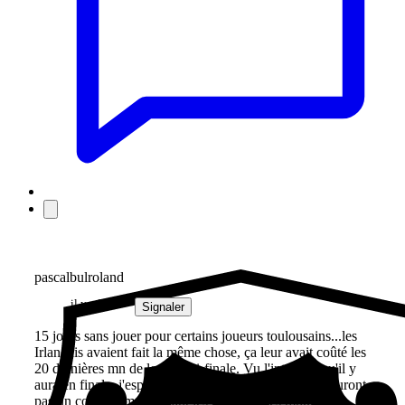
pascalbulroland
il y a 2 ans
Signaler
15 jours sans jouer pour certains joueurs toulousains...les
Irlandais avaient fait la même chose, ça leur avait coûté les
20 dernières mn de leur demi-finale. Vu l'intensité qu'il y
aura en finale, j'espère que ces joueurs "protégés" n'auront
pas un coup de mou durant les 20 dernières mn...