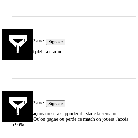
guedin81
il y a 2 ans
Signaler
Le frigo est plein à craquer.
Pancho34
il y a 2 ans
Signaler
De toutes façons on sera supporter du stade la semaine
prochaine. Qu'on gagne ou perde ce match on jouera l'accès
à 90%.