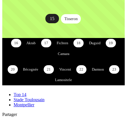
15
Tisseron
16
Akrab
17
Fichten
18
Duguid
19
Camara
20
Bécognée
21
Vincent
22
Darmon
23
Lamositele
Top 14
Stade Toulousain
Montpellier
Partager