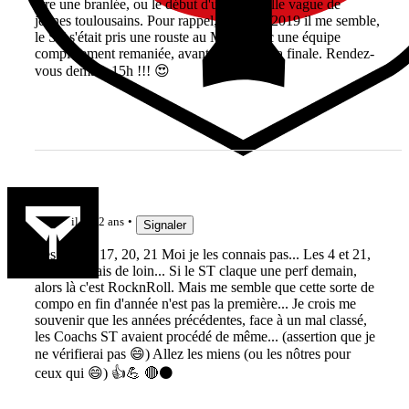
être une branlée, ou le début d'une nouvelle vague de
jeunes toulousains. Pour rappel, en 2018/2019 il me semble,
le ST s'était pris une rouste au MHR avec une équipe
complètement remaniée, avant de gagner la finale. Rendez-
vous demain 15h !!! 😍
Jak3192
il y a 2 ans
Signaler
Les 1, 10 , 17, 20, 21 Moi je les connais pas... Les 4 et 21,
je les connais de loin... Si le ST claque une perf demain,
alors là c'est RocknRoll. Mais me semble que cette sorte de
compo en fin d'année n'est pas la première... Je crois me
souvenir que les années précédentes, face à un mal classé,
les Coachs ST avaient procédé de même... (assertion que je
ne vérifierai pas 😄) Allez les miens (ou les nôtres pour
ceux qui 😄) 👍💪 🔴⚫