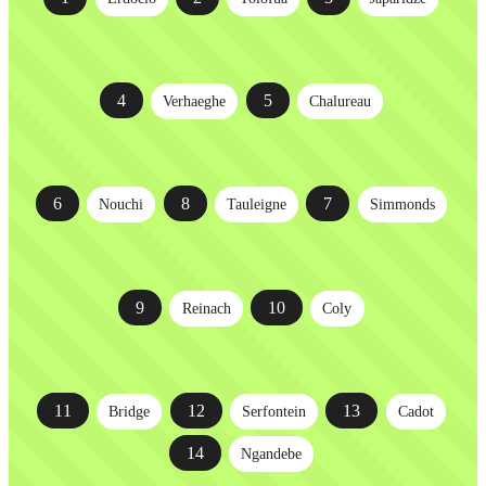
4
5
Verhaeghe
Chalureau
6
8
7
Nouchi
Tauleigne
Simmonds
9
10
Reinach
Coly
11
12
13
Bridge
Serfontein
Cadot
14
Ngandebe