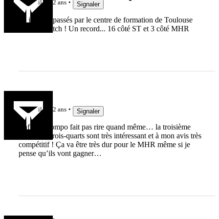
il y a 2 ans
Signaler
19 joueurs passés par le centre de formation de Toulouse
pour ce match ! Un record... 16 côté ST et 3 côté MHR
Ptigat
il y a 2 ans
Signaler
Enfin, la compo fait pas rire quand même… la troisième
ligne et le trois-quarts sont très intéressant et à mon avis très
compétitif ! Ça va être très dur pour le MHR même si je
pense qu’ils vont gagner…