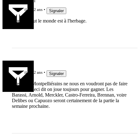
Jeu de main
il y a 2 ans
Signaler
Normal, tout le monde est à l'herbage.
resp
il y a 2 ans
Signaler
Nos amis Montpelliérains ne nous en voudront pas de faire
tourner ? Ceci dit on joue toujours pour gagner. Les
Barassi, Arnold, Merckler, Castro-Ferreira, Brennan, voire
Delibes ou Capuozo seront certainement de la partie la
semaine prochaine.