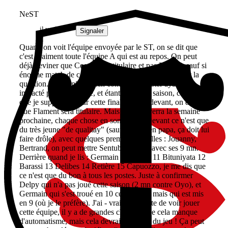
NeST
il y a 2 ans
Signaler
Quand on voit l'équipe envoyée par le ST, on se dit que
c'est vraiment toute l'équipe A qui est au repos. On peut
déjà deviner que Costes sera titulaire et pas Barassi, sauf si
énorme match de ce dernier pour ceux qui se posaient la
question. Le dernier match contre le Leinster ayant été
impacté par sa blessure, et étant donné sa saison, c'est ce
que je supposais pour cette finale. Pareil devant, on devine
que Flament sera titulaire. Mais bon, on verra la semaine
prochaine, chaque chose en son temps. Devant ce n'est que
du très jeune "de qualitay" (sauf Arnold en papa, ça doit lui
faire drôle), avec quelques premières feuilles : Jouanny,
Bertrand, on peut mettre Sentubery aussi avec ses 9 mn.
Derrière quand je lis : Germain 10 Delpy 11 Bituniyata 12
Barassi 13 Delibes 14 Retière 15 Capuozzo, je me dis que
ce n'est que du bon à tous les postes. Juste à confirmer
Delpy qui n'a pas joué cette saison (2 mn contre Oyo), et
Germain qui s'est troué en 10 cette année mais qui est mis
en 9 (où je le préfère). J'ai - vraiment - hâte de voir jouer
cette équipe, il y a de grandes chances que cela manque
d'automatisme, mais cela devrait envoyer du jeu ! Ça peut