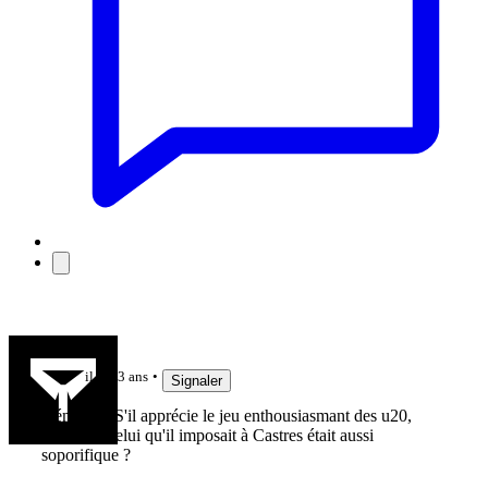
Sedulos
il y a 3 ans
Signaler
Démago ! S'il apprécie le jeu enthousiasmant des u20,
pourquoi celui qu'il imposait à Castres était aussi
soporifique ?