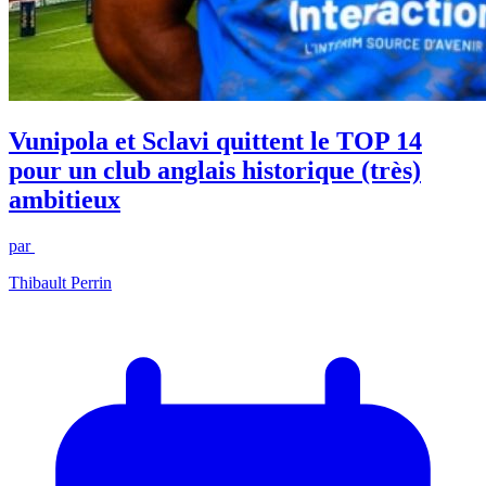
Vunipola et Sclavi quittent le TOP 14
pour un club anglais historique (très)
ambitieux
par
Thibault Perrin