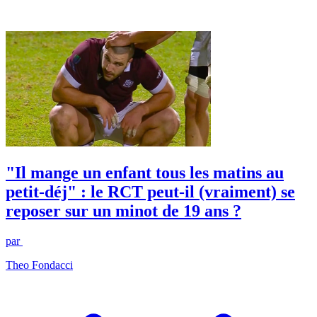
"Il mange un enfant tous les matins au
petit-déj" : le RCT peut-il (vraiment) se
reposer sur un minot de 19 ans ?
par
Theo Fondacci