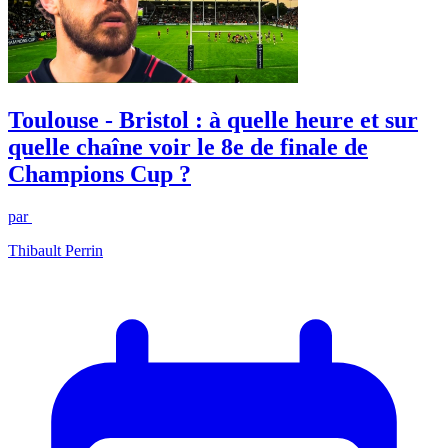
Toulouse - Bristol : à quelle heure et sur
quelle chaîne voir le 8e de finale de
Champions Cup ?
par
Thibault Perrin