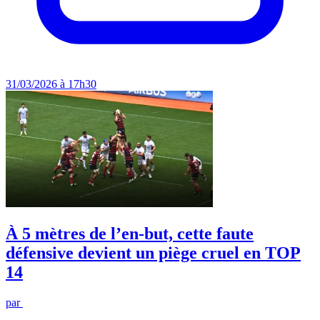
31/03/2026 à 17h30
À 5 mètres de l’en-but, cette faute
défensive devient un piège cruel en TOP
14
par