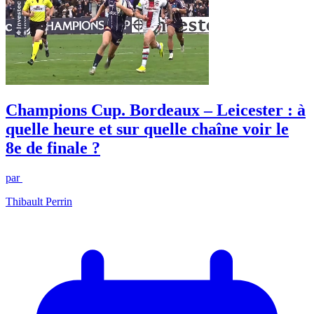
Champions Cup. Bordeaux – Leicester : à
quelle heure et sur quelle chaîne voir le
8e de finale ?
par
Thibault Perrin