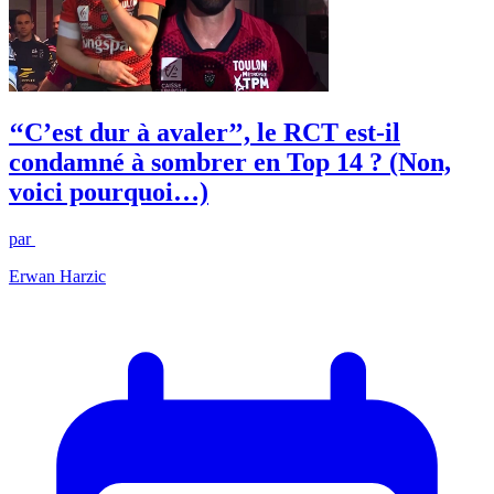
‘‘C’est dur à avaler’’, le RCT est-il
condamné à sombrer en Top 14 ? (Non,
voici pourquoi…)
par
Erwan Harzic