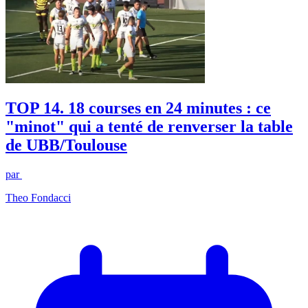
TOP 14. 18 courses en 24 minutes : ce
"minot" qui a tenté de renverser la table
de UBB/Toulouse
par
Theo Fondacci