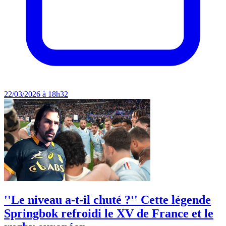
22/03/2026 à 18h32
''Le niveau a-t-il chuté ?'' Cette légende
Springbok refroidi le XV de France et le