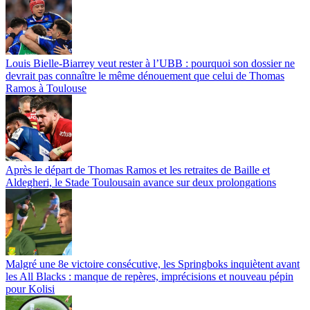
Louis Bielle-Biarrey veut rester à l’UBB : pourquoi son dossier ne
devrait pas connaître le même dénouement que celui de Thomas
Ramos à Toulouse
Après le départ de Thomas Ramos et les retraites de Baille et
Aldegheri, le Stade Toulousain avance sur deux prolongations
Malgré une 8e victoire consécutive, les Springboks inquiètent avant
les All Blacks : manque de repères, imprécisions et nouveau pépin
pour Kolisi