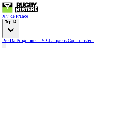
XV de France
Top 14
Pro D2
Programme TV
Champions Cup
Transferts