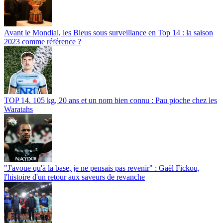
Avant le Mondial, les Bleus sous surveillance en Top 14 : la saison
2023 comme référence ?
TOP 14. 105 kg, 20 ans et un nom bien connu : Pau pioche chez les
Waratahs
"J'avoue qu'à la base, je ne pensais pas revenir" : Gaël Fickou,
l'histoire d'un retour aux saveurs de revanche