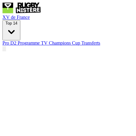
XV de France
Top 14
Pro D2
Programme TV
Champions Cup
Transferts