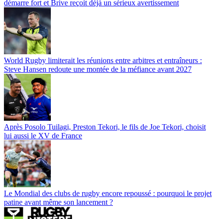
démarre fort et Brive reçoit déjà un sérieux avertissement
World Rugby limiterait les réunions entre arbitres et entraîneurs :
Steve Hansen redoute une montée de la méfiance avant 2027
Après Posolo Tuilagi, Preston Tekori, le fils de Joe Tekori, choisit
lui aussi le XV de France
Le Mondial des clubs de rugby encore repoussé : pourquoi le projet
patine avant même son lancement ?