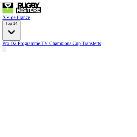
XV de France
Top 14
Pro D2
Programme TV
Champions Cup
Transferts