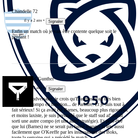
Chandelle 72
il y a 2 ans
Signaler
Enfin un match où je vais être contente quelque soit le
perdant !
lebonbernieCGunther
il y a 2 ans
Signaler
Plus qu'à l'adversaire, je crois qu'Erasmus avait très bien
adapté sa compo en fonction... de l'arbitre. Et je suis tout à
fait sérieux! Si ça avait été Barnes, beaucoup plus rigoureux
et moins laxiste, je suis persuadé que le staff sud af' aurait
sorti une autre compo (et une autre stratégie). Et peut-être
que lui (Barnes) ne se serait pas laissé manger la tête aussi
facilement que O'Keeffe par les insinuations des Boks,
toute la semaine qui a précédé le match...