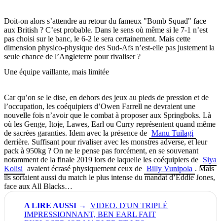
Doit-on alors s’attendre au retour du fameux "Bomb Squad" face
aux British ? C’est probable. Dans le sens où même si le 7-1 n’est
pas choisi sur le banc, le 6-2 le sera certainement. Mais cette
dimension physico-physique des Sud-Afs n’est-elle pas justement la
seule chance de l’Angleterre pour rivaliser ?
Une équipe vaillante, mais limitée
Car qu’on se le dise, en dehors des jeux au pieds de pression et de
l’occupation, les coéquipiers d’Owen Farrell ne devraient une
nouvelle fois n’avoir que le combat à proposer aux Springboks. Là
où les Genge, Itoje, Lawes, Earl ou Curry représentent quand même
de sacrées garanties. Idem avec la présence de
Manu Tuilagi
derrière. Suffisant pour rivaliser avec les monstres adverse, et leur
pack à 950kg ? On ne le pense pas forcément, en se souvenant
notamment de la finale 2019 lors de laquelle les coéquipiers de
Siya
Kolisi
avaient écrasé physiquement ceux de
Billy Vunipola
. Mais
ils sortaient aussi du match le plus intense du mandat d’Eddie Jones,
face aux All Blacks…
VIDEO. D'UN TRIPLÉ
IMPRESSIONNANT, BEN EARL FAIT