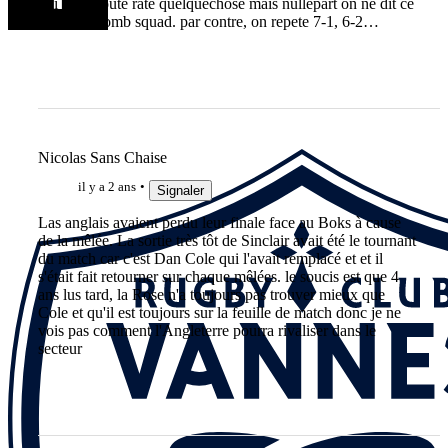
j’ai sans doute rate quelquechose mais nullepart on ne dit ce
qu’est le bomb squad. par contre, on repete 7-1, 6-2…
Nicolas Sans Chaise
il y a 2 ans
Signaler
Las anglais avaient perdu leur finale face au Boks à cause
de la mêlée. La sortie très tôt de Sinclair avait été le tournant
du match car c'est Dan Cole qui l'avait remplacé et et il
s'était fait retourner sur chaque mêlées. le soucis est que 4
ans lus tard, la Rose n'a toujours pas trouver mieux que
Cole et qu'il est toujours sur la feuille de match donc je ne
vois pas comment l'Angleterre pourra rivaliser dans le
secteur