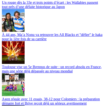
Un rouge dès la 33e et trois points d’écart : les Wallabies passent
tout près d’une défaite historique au Japon
À 44 ans, Ma’a Nonu va retrouver les All Blacks et ''défier'' le haka
pour la 1ère fois de sa carrière
Toulouse vise un 5e Brennus de suite : un record absolu en France,
mais une série déjà dépassée au niveau mondial
Agen régale avec 11 essais, 38-12 pour Colomiers : la préparation
démarre fort et Brive reçoit déjà un sérieux avertissement