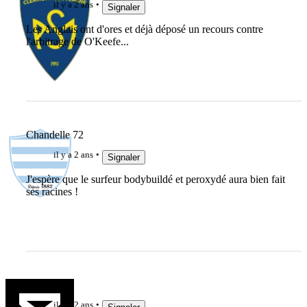
il y a 2 ans
Signaler
Les Anglais ont d'ores et déjà déposé un recours contre
l'arbitrage de O'Keefe...
Chandelle 72
il y a 2 ans
Signaler
J'espère que le surfeur bodybuildé et peroxydé aura bien fait
ses racines !
stef7
il y a 2 ans