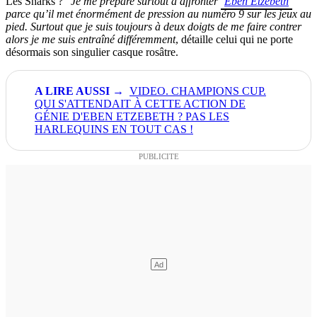
Les Sharks ? "
Je me prépare surtout à affronter
Eben Etzebeth
parce qu’il met énormément de pression au numéro 9 sur les jeux au
pied. Surtout que je suis toujours à deux doigts de me faire contrer
alors je me suis entraîné différemment
, détaille celui qui ne porte
désormais son singulier casque rosâtre.
VIDEO. CHAMPIONS CUP.
QUI S'ATTENDAIT À CETTE ACTION DE
GÉNIE D'EBEN ETZEBETH ? PAS LES
HARLEQUINS EN TOUT CAS !