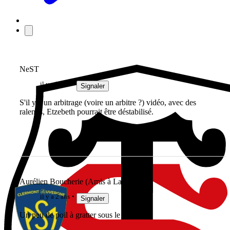
NeST
il y a 2 ans
Signaler
S'il y a un arbitrage (voire un arbitre ?) vidéo, avec des
ralentis, Etzebeth pourrait être déstabilisé.
Aurélien Boucherie (Amis à Laporte)
il y a 2 ans
Signaler
Un peu de poil à gratter sous le maillot ?