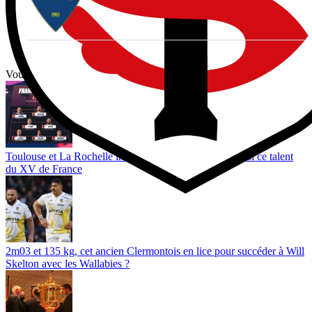
Vous avez tout lu ?
Toulouse et La Rochelle intéressés ? Toulon lorgne aussi ce talent
du XV de France
2m03 et 135 kg, cet ancien Clermontois en lice pour succéder à Will
Skelton avec les Wallabies ?