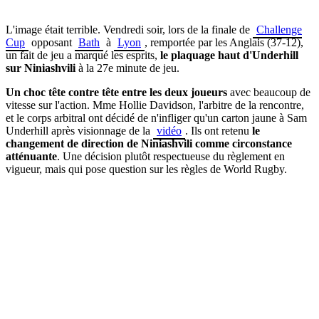
L'image était terrible. Vendredi soir, lors de la finale de
Challenge
Cup
opposant
Bath
à
Lyon
, remportée par les Anglais (37-12),
un fait de jeu a marqué les esprits,
le plaquage haut d'Underhill
sur Niniashvili
à la 27e minute de jeu.
Un choc tête contre tête entre les deux joueurs
avec beaucoup de
vitesse sur l'action. Mme Hollie Davidson, l'arbitre de la rencontre,
et le corps arbitral ont décidé de n'infliger qu'un carton jaune à Sam
Underhill après visionnage de la
vidéo
. Ils ont retenu
le
changement de direction de Niniashvili comme circonstance
atténuante
. Une décision plutôt respectueuse du règlement en
vigueur, mais qui pose question sur les règles de World Rugby.