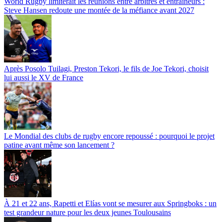
World Rugby limiterait les réunions entre arbitres et entraîneurs :
Steve Hansen redoute une montée de la méfiance avant 2027
Après Posolo Tuilagi, Preston Tekori, le fils de Joe Tekori, choisit
lui aussi le XV de France
Le Mondial des clubs de rugby encore repoussé : pourquoi le projet
patine avant même son lancement ?
À 21 et 22 ans, Rapetti et Elías vont se mesurer aux Springboks : un
test grandeur nature pour les deux jeunes Toulousains