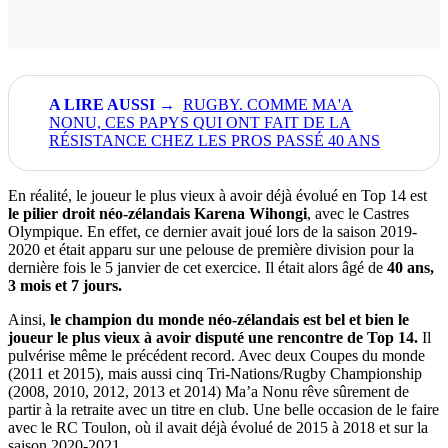
RUGBY. COMME MA'A
NONU, CES PAPYS QUI ONT FAIT DE LA
RÉSISTANCE CHEZ LES PROS PASSÉ 40 ANS
En réalité, le joueur le plus vieux à avoir déjà évolué en Top 14 est
le pilier droit néo-zélandais Karena Wihongi
, avec le Castres
Olympique. En effet, ce dernier avait joué lors de la saison 2019-
2020 et était apparu sur une pelouse de première division pour la
dernière fois le 5 janvier de cet exercice. Il était alors âgé de
40 ans,
3 mois et 7 jours.
Ainsi,
le champion du monde néo-zélandais est bel et bien le
joueur le plus vieux à avoir disputé une rencontre de Top 14.
Il
pulvérise même le précédent record. Avec deux Coupes du monde
(2011 et 2015), mais aussi cinq Tri-Nations/Rugby Championship
(2008, 2010, 2012, 2013 et 2014) Ma’a Nonu rêve sûrement de
partir à la retraite avec un titre en club. Une belle occasion de le faire
avec le RC Toulon, où il avait déjà évolué de 2015 à 2018 et sur la
saison 2020-2021.