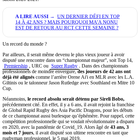
UN DERNIER DÉFI EN TOP
14 À 42 ANS ? MAIS POURQUOI MA’A NONU
EST DE RETOUR AU RCT CETTE SEMAINE ?
Un record du monde ?
Par ailleurs, il serait même devenu le plus vieux joueur à avoir
disputé une rencontre dans un “championnat majeur”, soit Top 14,
Premiership
, URC ou
Super Rugby
. Dans des championnats
professionnels de moindre envergure,
des joueurs de 42 ans ont
déjà été alignés
comme l’arrière Orene Ai'i en MLR avec les L.A.
Giltinis ou le talonneur Jason Rutledge avec Southland en Mitre 10
Cup.
Néanmoins,
le record absolu serait détenu par Sireli Bobo,
précédemment cité. En effet, il y a 6 ans, il avait rejoint la franchise
de Global Rapid Rugby des Asia Pacific Dragons, pour les débuts
de ce championnat aussi burlesque qu’éphémère. Pour rappel, cette
compétition professionnelle qui se voulait révolutionnaire a disparu
en 2020, avec la pandémie de Covid_19. Alors âgé de
43 ans, 3
mois et 7 jours
, il avait disputé son ultime rencontre en tant que
rugbyman professionnel, le 5 mai 2019.