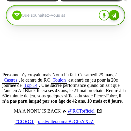
Personne n’y croyait, mais Nonu l’a fait. Ce samedi 29 mars, à
Castres
, le centre du RC
Toulon
est entré en jeu pour la 20e
journée de
Top 14
. Une sacrée performance quand on sait que
l’ancien All Black fêtera ses 43 ans, le 21 mai prochain. Rentré à la
60e minute de jeu, sous quelques sifflets du stade Pierre-Fabre,
il
n’a pas paru largué par son âge de 42 ans, 10 mois et 8 jours.
MA'A NONU IS BACK 🔥
@RCTofficiel
🙌
#CORCT
pic.twitter.com/eBcCPzYXcZ