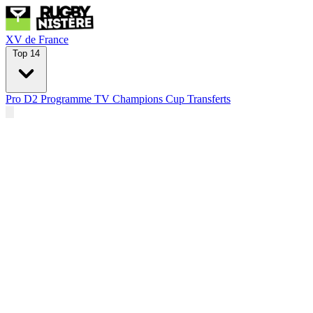
XV de France
Top 14
Pro D2
Programme TV
Champions Cup
Transferts