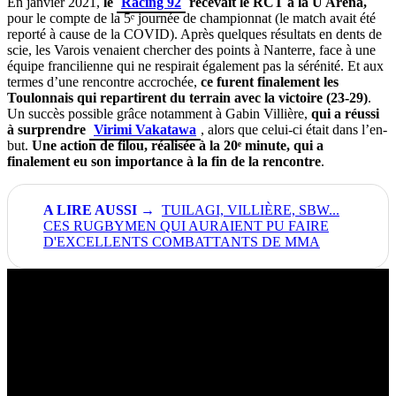
En janvier 2021,
le
Racing 92
recevait le RCT à la U Arena,
pour le compte de la 5ᵉ journée de championnat (le match avait été
reporté à cause de la COVID). Après quelques résultats en dents de
scie, les Varois venaient chercher des points à Nanterre, face à une
équipe francilienne qui ne respirait également pas la sérénité. Et aux
termes d’une rencontre accrochée,
ce furent finalement les
Toulonnais qui repartirent du terrain avec la victoire (23-29)
.
Un succès possible grâce notamment à Gabin Villière,
qui a réussi
à surprendre
Virimi Vakatawa
, alors que celui-ci était dans l’en-
but.
Une action de filou, réalisée à la 20ᵉ minute, qui a
finalement eu son importance à la fin de la rencontre
.
TUILAGI, VILLIÈRE, SBW...
CES RUGBYMEN QUI AURAIENT PU FAIRE
D'EXCELLENTS COMBATTANTS DE MMA