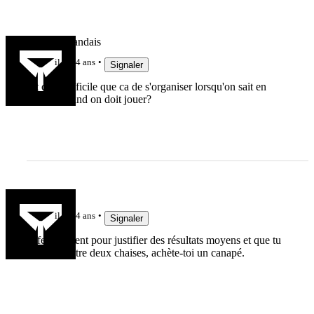
Le Haut Landais
il y a 4 ans
Signaler
est ce si difficile que ca de s'organiser lorsqu'on sait en
avance quand on doit jouer?
cahues
il y a 4 ans
Signaler
Effectivement pour justifier des résultats moyens et que tu
as le cul entre deux chaises, achète-toi un canapé.