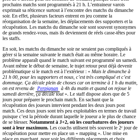
prochains matchs sont programmés à 21 h. L’entraineur varois
exprimait sa réticence surtout à l’encontre des matchs du dimanche
soir. En effet, plusieurs facteurs entrent en jeu comme la
réorganisation de la semaine, les déplacements des supporters et la
récupération. Les matchs du dimanche soir sont souvent synonymes
de grands rendez-vous, mais ils deviennent de réels casse-têtes pour
les staffs.
En soit, les matchs du dimanche soir ne seraient pas compliqués à
gérer si la semaine suivante le match était au même horaire. Le
problème apparaît quand le match suivant est programmé un samedi.
Avant même le début de semaine, le trajet retour peut déjà devenir
problématique si le match est à l’extérieur : «
Mais le dimanche à
21 h 00, pour les supporters et nous, c’est très compliqué et c’est
dommage. Ça décale plein de choses car on termine à 1 h du matin,
on est revenu de
Perpignan
à 4h du matin et quand on rejoue le
samedi derrière, ça décale tout
». Le staff dispose alors que de 5
jours pour préparer le prochain match. En sachant que la
récupération des joueurs intervient pendant les deux jours post
match. Ces deux jours sont très peu exploitables en termes de travail
puisque c’est la période durant laquelle le joueur a le plus de chance
de se blesser.
Notamment à J+2, où les courbatures des joueurs
sont à leur maximum.
Les coachs utilisent très souvent le 2ᵉ jour de
récupération pour mettre en place un « mapping ». Une mise en
place en marchant, pour voir les différents placements et choix