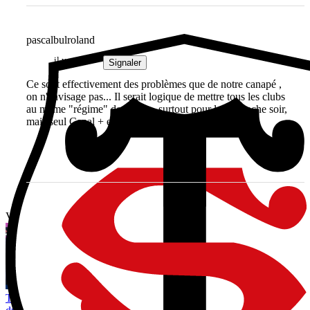
pascalbulroland
il y a 4 ans
Signaler
Ce sont effectivement des problèmes que de notre canapé ,
on n'envisage pas... Il serait logique de mettre tous les clubs
au même "régime" de match , surtout pour le dimanche soir,
mais seul Canal + est décideur de cela...
Vous avez tout lu ?
Toulouse et La Rochelle intéressés ? Toulon lorgne aussi ce talent