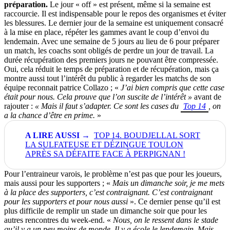
préparation.
Le jour « off » est présent, même si la semaine est
raccourcie. Il est indispensable pour le repos des organismes et éviter
les blessures. Le dernier jour de la semaine est uniquement consacré
à la mise en place, répéter les gammes avant le coup d’envoi du
lendemain. Avec une semaine de 5 jours au lieu de 6 pour préparer
un match, les coachs sont obligés de perdre un jour de travail. La
durée récupération des premiers jours ne pouvant être compressée.
Oui, cela réduit le temps de préparation et de récupération, mais ça
montre aussi tout l’intérêt du public à regarder les matchs de son
équipe reconnait patrice Collazo ; «
J’ai bien compris que cette case
était pour nous. Cela prouve que l’on suscite de l’intérêt »
avant de
rajouter :
« Mais il faut s’adapter. Ce sont les cases du
Top 14
, on
a la chance d’être en prime.
»
TOP 14. BOUDJELLAL SORT
LA SULFATEUSE ET DÉZINGUE TOULON
APRÈS SA DÉFAITE FACE À PERPIGNAN !
Pour l’entraineur varois, le problème n’est pas que pour les joueurs,
mais aussi pour les supporters ; «
Mais un dimanche soir, je me mets
à la place des supporters, c’est contraignant. C’est contraignant
pour les supporters et pour nous aussi
». Ce dernier pense qu’il est
plus difficile de remplir un stade un dimanche soir que pour les
autres rencontres du week-end. «
Nous, on le ressent dans le stade
qu’il y a un peu moins de monde. Il y a école le lendemain. Mais