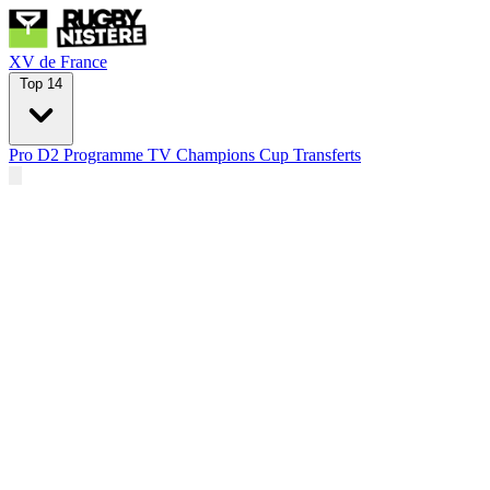
XV de France
Top 14
Pro D2
Programme TV
Champions Cup
Transferts