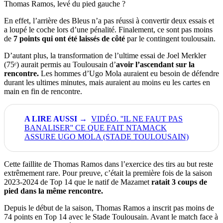
Thomas Ramos, levé du pied gauche ?
En effet, l’arrière des Bleus n’a pas réussi à convertir deux essais et
a loupé le coche lors d’une pénalité. Finalement, ce sont pas moins
de
7 points qui ont été laissés de côté
par le contingent toulousain.
D’autant plus, la transformation de l’ultime essai de Joel Merkler
(75ᵉ) aurait permis au Toulousain d’
avoir l’ascendant sur la
rencontre.
Les hommes d’Ugo Mola auraient eu besoin de défendre
durant les ultimes minutes, mais auraient au moins eu les cartes en
main en fin de rencontre.
VIDÉO. ''IL NE FAUT PAS
BANALISER'' CE QUE FAIT NTAMACK
ASSURE UGO MOLA (STADE TOULOUSAIN)
Cette faillite de Thomas Ramos dans l’exercice des tirs au but reste
extrêmement rare. Pour preuve, c’était la première fois de la saison
2023-2024 de Top 14 que le natif de Mazamet
ratait 3 coups de
pied dans la même rencontre.
Depuis le début de la saison, Thomas Ramos a inscrit pas moins de
74 points en Top 14 avec le Stade Toulousain. Avant le match face à