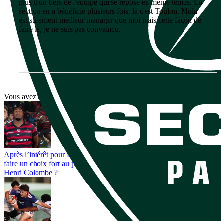
plus d'un tiers de l'équipe qui se repose en même temps. La
section en a bénéficié plusieurs fois, là c'est Toulon. Mola
est sûrement meilleur manager que moi mais cette façon de
faire là, je ne suis pas convaincu.
Vous avez tout lu ?
Après l’intérêt pour Régis Montagne, le Stade Toulousain peut-il
faire un choix fort au poste de pilier droit avec le départ de Georges-
Henri Colombe ?