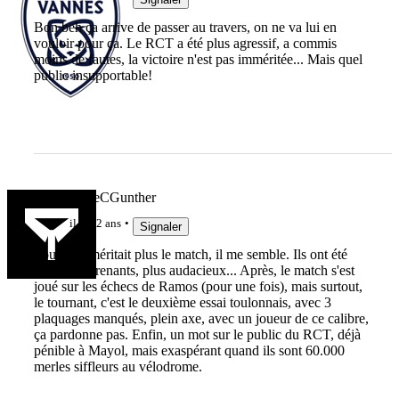
Bon beh ça arrive de passer au travers, on ne va lui en
vouloir pour ça. Le RCT a été plus agressif, a commis
moins de fautes, la victoire n'est pas imméritée... Mais quel
public insupportable!
lebonbernieCGunther
il y a 2 ans
Signaler
Toulouse méritait plus le match, il me semble. Ils ont été
plus entreprenants, plus audacieux... Après, le match s'est
joué sur les échecs de Ramos (pour une fois), mais surtout,
le tournant, c'est le deuxième essai toulonnais, avec 3
plaquages manqués, plein axe, avec un joueur de ce calibre,
ça pardonne pas. Enfin, un mot sur le public du RCT, déjà
pénible à Mayol, mais exaspérant quand ils sont 60.000
merles siffleurs au vélodrome.