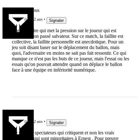
LAmiDeTous
il y a 2 ans
Signaler
Commentaire qui met la pression sur le joueur qui est
rattaché à son passé salvateur. Sur ce match, la faillite est
collective, la faillite personnelle est anecdotique. Pour un
jeu soit disant baser sur le déplacement du ballon, mais
quoi, l'adversaire en moins ne sait pas fait ressentir. Ce qui
manque ce n'est pas les buts de ce joueur, mais l'essai ou les
essais qu'on pouvait attendre quand on déplace le ballon
face à une équipe en infériorité numérique.
papidol
il y a 2 ans
Signaler
Ce sont les spectateurs qui critiquent et non les vrais
supporters qui sont minoritaires à Ernest . Pour preuve