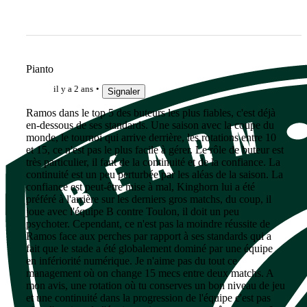
Pianto
il y a 2 ans
Signaler
Ramos dans le top 5 des buteurs les plus fiables, c'est déjà
en-dessous de ses standards. Une saison avec la coupe du
monde, le tournoi qui arrive derrière, les rotations entre 10
et 15, ce n'est pas le plus facile à gérer. Le rôle de buteur est
très particulier, il faut de la continuité et de la confiance. La
continuité est un peu perturbée par les aléas de la saison. La
confiance est peut-être mise à mal, Kinghorn lui a été
préféré à l'arrière sur les derniers gros matchs, du coup, il
joue avec l'équipe B contre Toulon, il doit un peu
psychoter. Cependant, ce n'est pas la moindre réussite de
Ramos face aux perches par rapport à ses standards qui a
fait que le stade a été globalement dominé par une équipe
en infériorité numérique. Je n'aime pas du tout ce
management où on change 15 mecs entre deux matchs. A
mon avis, une rotation où tu conserves un bon niveau de jeu
et une continuité dans la progression de l'équipe c'est pas