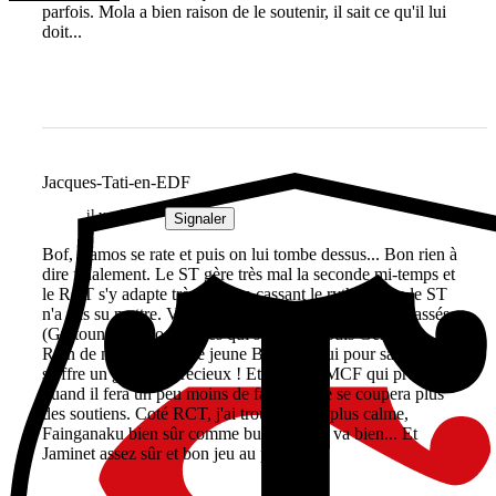
parfois. Mola a bien raison de le soutenir, il sait ce qu'il lui
doit...
Jacques-Tati-en-EDF
il y a 2 ans
Signaler
Bof, Ramos se rate et puis on lui tombe dessus... Bon rien à
dire finalement. Le ST gère très mal la seconde mi-temps et
le RCT s'y adapte très bien en cassant le rythme que le ST
n'a pas su mettre. Voilà. Une action avec 3 placages cassés
(Guitoune et Chocobarres qui se trouent puis Germain ... )
Rien de nouveau. Si, le jeune Bertrand qui pour sa première
s'offre un grattage précieux ! Et le jeune MCF qui promet
quand il fera un peu moins de fautes et ne se coupera plus
des soutiens. Coté RCT, j'ai trouvé Serin plus calme,
Fainganaku bien sûr comme bulldozer ça va bien... Et
Jaminet assez sûr et bon jeu au pied.