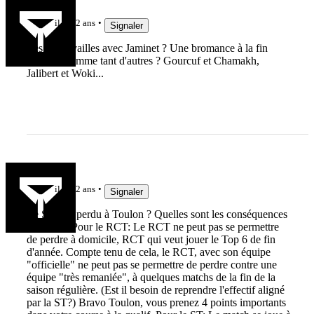
guedin81
il y a 2 ans
Signaler
Les retrouvailles avec Jaminet ? Une bromance à la fin
tragique comme tant d'autres ? Gourcuf et Chamakh,
Jalibert et Woki...
Jak3192
il y a 2 ans
Signaler
Le Stade a perdu à Toulon ? Quelles sont les conséquences
? Aucune Pour le RCT: Le RCT ne peut pas se permettre
de perdre à domicile, RCT qui veut jouer le Top 6 de fin
d'année. Compte tenu de cela, le RCT, avec son équipe
"officielle" ne peut pas se permettre de perdre contre une
équipe "très remaniée", à quelques matchs de la fin de la
saison régulière. (Est il besoin de reprendre l'effectif aligné
par la ST?) Bravo Toulon, vous prenez 4 points importants