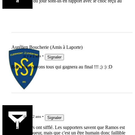
Ses échecs du jour sont-ils en rapport avec le choc reçu au
bassin ?
Aurélien Boucherie (Amis à Laporte)
il y a 2 ans
Signaler
Bah, nous savons tous qui gagnera au final !!! ;) :) :D
alan75
il y a 2 ans
Signaler
Les parieurs ont sifflé. Les supporters savent que Ramos est
un grand joueur, mais que c'est un être humain donc faillible