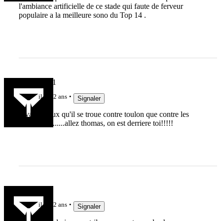
l'ambiance artificielle de ce stade qui faute de ferveur
populaire a la meilleure sono du Top 14 .
maskaly971
il y a 2 ans
Signaler
Il vaut mieux qu'il se troue contre toulon que contre les
harlequins.......allez thomas, on est derriere toi!!!!!
Cedulos
il y a 2 ans
Signaler