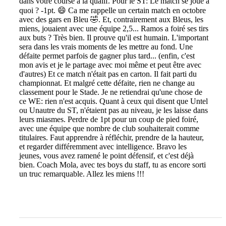
dans votre course à la qualif. Pour le ST: Le match se joue à
quoi ? -1pt. 😄 Ca me rappelle un certain match en octobre
avec des gars en Bleu 🤣. Et, contrairement aux Bleus, les
miens, jouaient avec une équipe 2,5... Ramos a foiré ses tirs
aux buts ? Très bien. Il prouve qu'il est humain. L'important
sera dans les vrais moments de les mettre au fond. Une
défaite permet parfois de gagner plus tard... (enfin, c'est
mon avis et je le partage avec moi même et peut être avec
d'autres) Et ce match n'était pas en carton. Il fait parti du
championnat. Et malgré cette défaite, rien ne change au
classement pour le Stade. Je ne retiendrai qu'une chose de
ce WE: rien n'est acquis. Quant à ceux qui disent que Untel
ou Unautre du ST, n'étaient pas au niveau, je les laisse dans
leurs miasmes. Perdre de 1pt pour un coup de pied foiré,
avec une équipe que nombre de club souhaiterait comme
titulaires. Faut apprendre à réfléchir, prendre de la hauteur,
et regarder différemment avec intelligence. Bravo les
jeunes, vous avez ramené le point défensif, et c'est déjà
bien. Coach Mola, avec tes boys du staff, tu as encore sorti
un truc remarquable. Allez les miens !!!