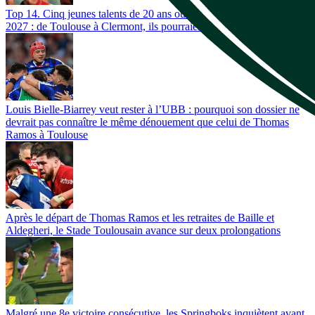
Top 14. Cinq jeunes talents de 20 ans ou moins à suivre en 2026-
2027 : de Toulouse à Clermont, ils pourraient changer de dimension
Louis Bielle-Biarrey veut rester à l’UBB : pourquoi son dossier ne
devrait pas connaître le même dénouement que celui de Thomas
Ramos à Toulouse
Après le départ de Thomas Ramos et les retraites de Baille et
Aldegheri, le Stade Toulousain avance sur deux prolongations
Malgré une 8e victoire consécutive, les Springboks inquiètent avant